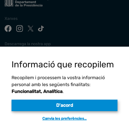
Xarxes
Descarrega la nostra app
Informació que recopilem
Recopilem i processem la vostra informació
personal amb les següents finalitats:
Funcionalitat, Analítica
.
D'acord
Avís legal
Canvia les preferències…