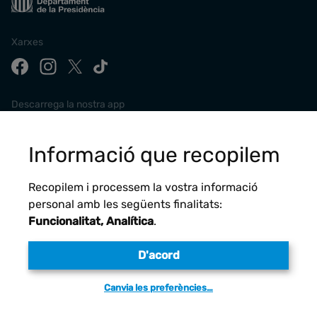
Xarxes
Descarrega la nostra app
Informació que recopilem
Recopilem i processem la vostra informació
personal amb les següents finalitats:
Funcionalitat, Analítica
.
D'acord
Avís legal
Canvia les preferències…