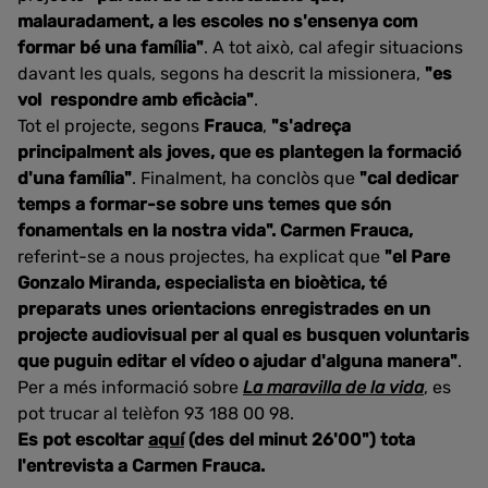
malauradament, a les escoles no s'ensenya com
formar bé una família"
. A tot això, cal afegir situacions
davant les quals, segons ha descrit la missionera,
"es
vol respondre amb eficàcia"
.
Tot el projecte, segons
Frauca
,
"s'adreça
principalment als joves, que es plantegen la formació
d'una família"
. Finalment, ha conclòs que
"cal dedicar
temps a formar-se sobre uns temes que són
fonamentals en la nostra vida". Carmen Frauca,
referint-se a nous projectes, ha explicat que
"el Pare
Gonzalo Miranda, especialista en bioètica, té
preparats unes orientacions enregistrades en un
projecte audiovisual per al qual es busquen voluntaris
que puguin editar el vídeo o ajudar d'alguna manera"
.
Per a més informació sobre
La maravilla de la vida
, es
pot trucar al telèfon 93 188 00 98.
Es pot escoltar
aquí
(des del minut 26'00") tota
l'entrevista a Carmen Frauca.