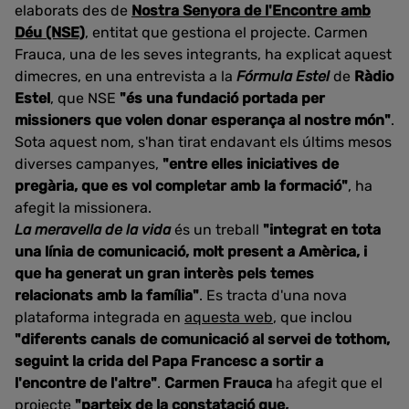
elaborats des de
Nostra Senyora de l'Encontre amb
Déu (NSE)
, entitat que gestiona el projecte. Carmen
Frauca, una de les seves integrants, ha explicat aquest
dimecres, en una entrevista a la
Fórmula Estel
de
Ràdio
Estel
, que NSE
"és una fundació portada per
missioners que volen donar esperança al nostre món"
.
Sota aquest nom, s'han tirat endavant els últims mesos
diverses campanyes,
"entre elles iniciatives de
pregària, que es vol completar amb la formació"
, ha
afegit la missionera.
La meravella de la vida
és un treball
"integrat en tota
una línia de comunicació, molt present a Amèrica, i
que ha generat un gran interès pels temes
relacionats amb la família"
. Es tracta d'una nova
plataforma integrada en
aquesta web
, que inclou
"diferents canals de comunicació al servei de tothom,
seguint la crida del Papa Francesc a sortir a
l'encontre de l'altre"
.
Carmen Frauca
ha afegit que el
projecte
"parteix de la constatació que,