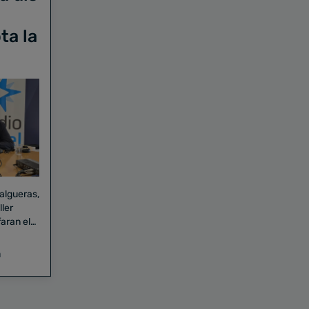
ta la
Falgueras,
aran el
a