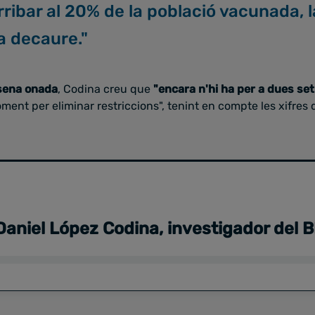
ribar al 20% de la població vacunada, l
a decaure."
sena onada
, Codina creu que
"encara n'hi ha per a dues s
ent per eliminar restriccions", tenint en compte les xifres d
 Daniel López Codina, investigador del