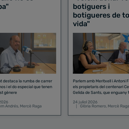
ba"
botiguers i
botigueres de to
vida"
nt destaca la rumba de carrer
Parlem amb Meritxell i Antoni 
nos i el do especial que tenen
els propietaris del centenari Celler
st gènere
Gelida de Sants, que enguany f
pregó de la Mercè
 2026
24 juliol 2026
lem Andrés
,
Mercè Raga
Glòria Romero
,
Mercè Rag