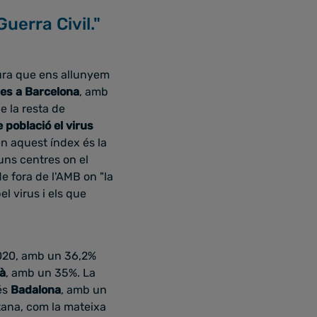
uerra Civil."
ura que ens allunyem
res a Barcelona
, amb
e la resta de
 població el virus
en aquest índex és la
uns centres on el
e fora de l'AMB on "la
l virus i els que
2020, amb un 36,2%
là
, amb un 35%. La
és
Badalona
, amb un
tana, com la mateixa