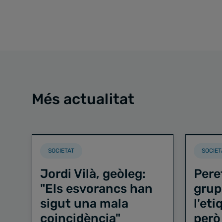
Més actualitat
SOCIETAT
SOCIET
Jordi Vilà, geòleg:
Pere
"Els esvorancs han
grup
sigut una mala
l'et
coincidència"
però