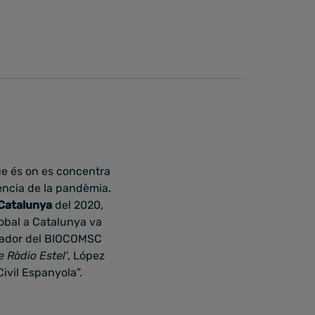
ue és on es concentra
ència de la pandèmia.
 Catalunya
del 2020,
lobal a Catalunya va
igador del BIOCOMSC
de Ràdio Estel'
, López
ivil Espanyola”.