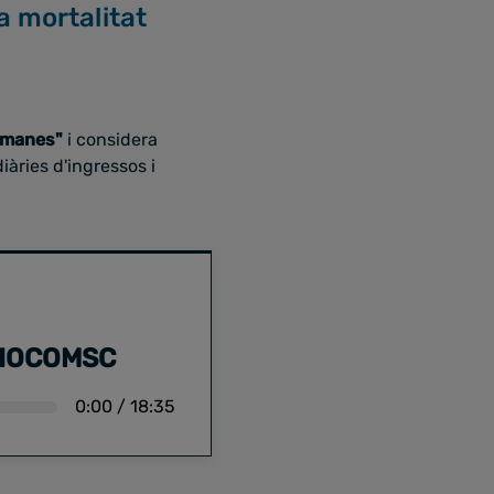
a mortalitat
etmanes"
i considera
iàries d'ingressos i
 BIOCOMSC
0:00
/
18:35