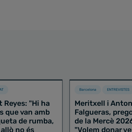
AT
Barcelona
ENTREVISTES
t Reyes: "Hi ha
Meritxell i Anton
s que van amb
Falgueras, preg
iqueta de rumba,
de la Mercè 202
 allò no és
"Volem donar ve