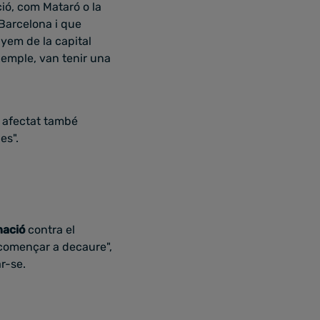
ció, com Mataró o la
 Barcelona i que
yem de la capital
xemple, van tenir una
a afectat també
es".
nació
contra el
a començar a decaure",
r-se.