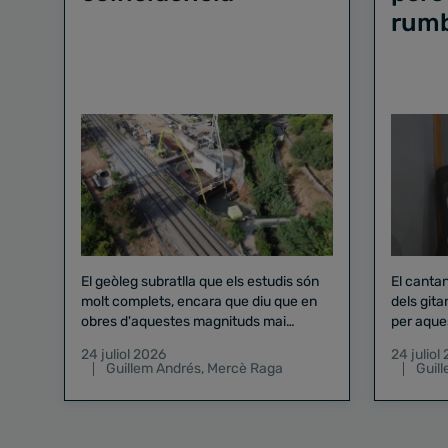
rum
El geòleg subratlla que els estudis són
El canta
molt complets, encara que diu que en
dels gita
obres d'aquestes magnituds mai
per aque
existeix el risc zero
24 juliol 2026
24 juliol
Guillem Andrés
,
Mercè Raga
Guil