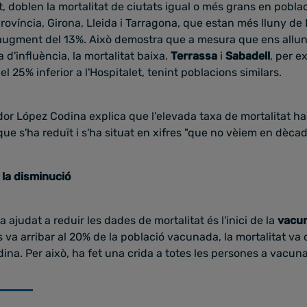
, doblen la mortalitat de ciutats igual o més grans en pobla
província, Girona, Lleida i Tarragona, que estan més lluny de
augment del 13%. Això demostra que a mesura que ens allun
a d'influència, la mortalitat baixa.
Terrassa
i
Sabadell
, per e
del 25% inferior a l'Hospitalet, tenint poblacions similars.
gador López Codina explica que l'elevada taxa de mortalitat h
 que s'ha reduït i s'ha situat en xifres "que no vèiem en dècad
 la disminució
 ajudat a reduir les dades de mortalitat és l'inici de la
vacu
s va arribar al 20% de la població vacunada, la mortalitat v
ina. Per això, ha fet una crida a totes les persones a vacuna