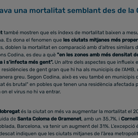
ava una mortalitat semblant des de la G
t
també mostren que els índexs de mortalitat baixen a mes
ana. Es dona el fenomen que
les ciutats mitjanes més prope
, doblen la mortalitat en comparació amb d'altres similars d
ons Codina, es deu a què
"en les zones amb més densitat de
a i s'infecta més gent".
Un altre dels aspectes que influeix 
residències de gent gran que hi ha als municipis de l'AMB, 
anera greu. Segon Codina, això es veu també en municipis d
tat és brutal" en pobles que tenen una residència afectada pe
a
on el virus no hi va entrar.
Llobregat
és la ciutat on més va augmentar la mortalitat el 
guida de
Santa Coloma de Gramenet
, amb un 35,7%, i
Cornel
poblada, Barcelona, va tenir un augment del 31%. L'excepció 
descat indiquen que les ciutats mitjanes de l'àrea metropoli