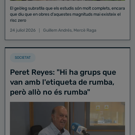
El geòleg subratlla que els estudis són molt complets, encara
que diu que en obres d'aquestes magnituds mai existeix el
risc zero
24 juliol 2026
Guillem Andrés
,
Mercè Raga
SOCIETAT
Peret Reyes: "Hi ha grups que
van amb l'etiqueta de rumba,
però allò no és rumba"