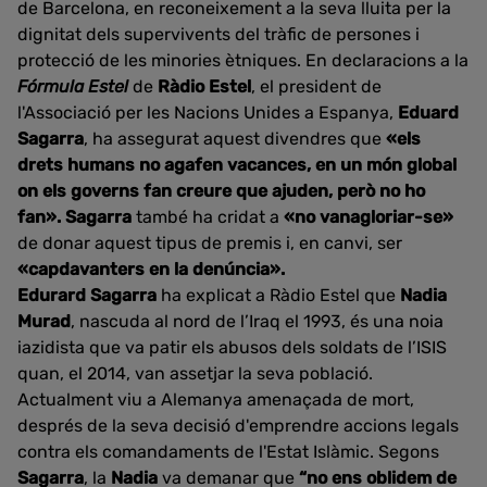
de Barcelona, en reconeixement a la seva lluita per la
dignitat dels supervivents del tràfic de persones i
protecció de les minories ètniques. En declaracions a la
Fórmula Estel
de
Ràdio Estel
, el president de
l'Associació per les Nacions Unides a Espanya,
Eduard
Sagarra
, ha assegurat aquest divendres que
«els
drets humans no agafen vacances, en un món global
on els governs fan creure que ajuden, però no ho
fan». Sagarra
també ha cridat a
«no vanagloriar-se»
de donar aquest tipus de premis i, en canvi, ser
«capdavanters en la denúncia».
Edurard Sagarra
ha explicat a Ràdio Estel que
Nadia
Murad
, nascuda al nord de l’Iraq el 1993, és una noia
iazidista que va patir els abusos dels soldats de l’ISIS
quan, el 2014, van assetjar la seva població.
Actualment viu a Alemanya amenaçada de mort,
després de la seva decisió d'emprendre accions legals
contra els comandaments de l'Estat Islàmic. Segons
Sagarra
, la
Nadia
va demanar que
“no ens oblidem de