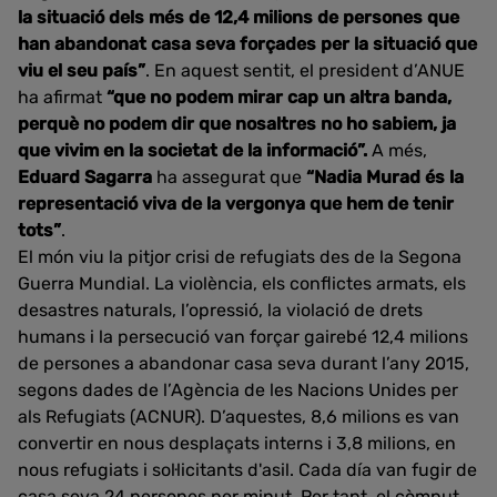
la situació dels més de 12,4 milions de persones que
han abandonat casa seva forçades per la situació que
viu el seu país”
. En aquest sentit, el president d’ANUE
ha afirmat
“que no podem mirar cap un altra banda,
perquè no podem dir que nosaltres no ho sabiem, ja
que vivim en la societat de la informació”.
A més,
Eduard Sagarra
ha assegurat que
“Nadia Murad és la
representació viva de la vergonya que hem de tenir
tots”
.
El món viu la pitjor crisi de refugiats des de la Segona
Guerra Mundial. La violència, els conflictes armats, els
desastres naturals, l’opressió, la violació de drets
humans i la persecució van forçar gairebé 12,4 milions
de persones a abandonar casa seva durant l’any 2015,
segons dades de l’Agència de les Nacions Unides per
als Refugiats (ACNUR). D’aquestes, 8,6 milions es van
convertir en nous desplaçats interns i 3,8 milions, en
nous refugiats i sol·licitants d'asil. Cada día van fugir de
casa seva 24 persones per minut. Per tant, el còmput