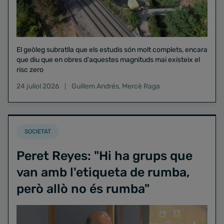
El geòleg subratlla que els estudis són molt complets, encara
que diu que en obres d'aquestes magnituds mai existeix el
risc zero
24 juliol 2026
Guillem Andrés
,
Mercè Raga
SOCIETAT
Peret Reyes: "Hi ha grups que
van amb l'etiqueta de rumba,
però allò no és rumba"