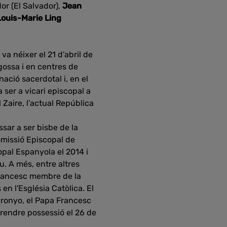
dor
(
El
Salvador
),
Jean
Louis-Marie Ling
va néixer el 21 d’abril de
agossa i en centres de
ació sacerdotal i, en el
a ser a vicari episcopal a
Zaire, l’actual República
ssar a ser bisbe de la
omissió Episcopal de
opal Espanyola el 2014 i
u. A més, entre altres
 Francesc membre de la
n l'Església Catòlica. El
ronyo, el Papa Francesc
prendre possessió el 26 de