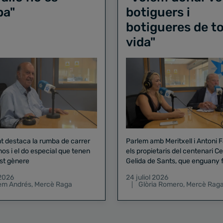
ba"
botiguers i
botigueres de to
vida"
nt destaca la rumba de carrer
Parlem amb Meritxell i Antoni 
nos i el do especial que tenen
els propietaris del centenari Celler
st gènere
Gelida de Sants, que enguany f
pregó de la Mercè
 2026
24 juliol 2026
lem Andrés
,
Mercè Raga
Glòria Romero
,
Mercè Rag