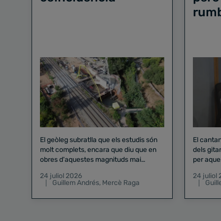
rum
El geòleg subratlla que els estudis són
El canta
molt complets, encara que diu que en
dels gita
obres d'aquestes magnituds mai
per aque
existeix el risc zero
24 juliol 2026
24 juliol
Guillem Andrés
,
Mercè Raga
Guil