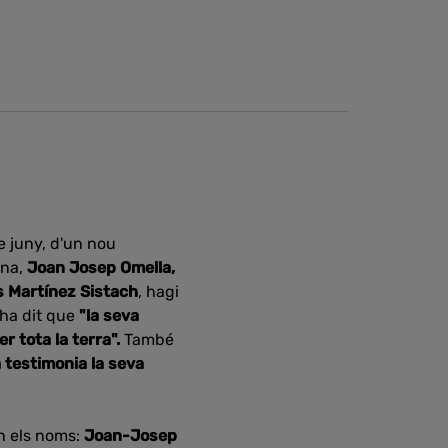
e juny, d'un nou
ona,
Joan Josep Omella,
s Martínez Sistach
, hagi
ha dit que
"
la seva
r tota la terra".
També
 testimonia la seva
n els
noms:
Joan-Josep