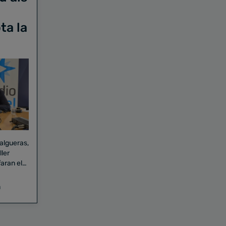
ta la
Falgueras,
aran el
a