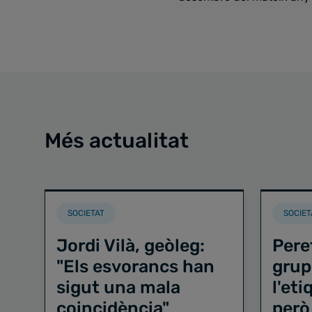
Més actualitat
SOCIETAT
SOCIET
Jordi Vilà, geòleg:
Pere
"Els esvorancs han
grup
sigut una mala
l'et
coincidència"
però