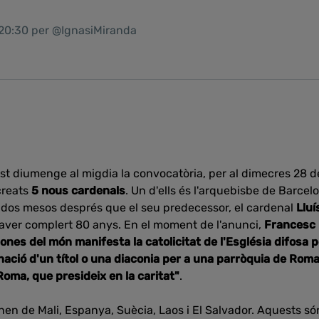
 20:30 per @IgnasiMiranda
t diumenge al migdia la convocatòria, per al dimecres 28 d
creats
5 nous cardenals
. Un d'ells és l'arquebisbe de Barcel
s dos mesos després que el seu predecessor, el cardenal
Lluí
haver complert 80 anys. En el moment de l'anunci,
Francesc
nes del món manifesta la catolicitat de l'Església difosa pe
gnació d'un títol o una diaconia per a una parròquia de Roma
Roma, que presideix en la caritat"
.
nen
de Mali
, Espanya
, Suècia
, Laos
i El Salvador.
Aquests
só