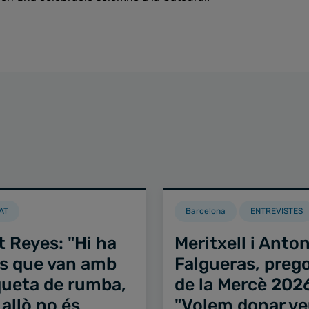
AT
Barcelona
ENTREVISTES
t Reyes: "Hi ha
Meritxell i Anton
s que van amb
Falgueras, preg
iqueta de rumba,
de la Mercè 202
 allò no és
"Volem donar ve