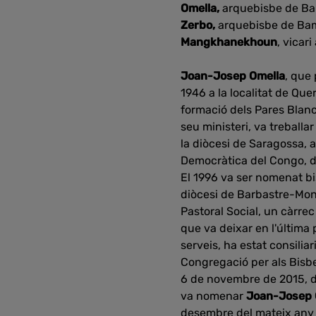
Omella,
arquebisbe
de Ba
Zerbo,
arquebisbe de
Ba
Mangkhanekhoun
, vicari
Joan-Josep Omella
, que 
1946 a la localitat de Que
formació dels Pares Blanc
seu ministeri, va treballa
la diòcesi de Saragossa,
Democràtica del Congo, d
El 1996 va ser nomenat bis
diòcesi de Barbastre-Mont
Pastoral Social, un càrre
que va deixar en l'última 
serveis, ha estat consili
Congregació per als Bisbe
6 de novembre de 2015, d
va nomenar
Joan-Josep 
desembre del mateix any 