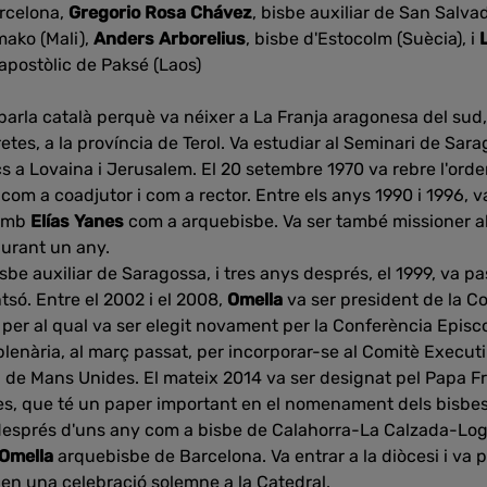
rcelona,
Gregorio Rosa Chávez
, bisbe
auxiliar
de San Salva
mako
(
Mali
),
Anders Arborelius
, bisbe
d'Estocolm
(Suècia
),
i
apostòlic de
Paksé
(
Laos
)
parla català perquè va néixer a La Franja aragonesa del sud, 
retes, a la província de Terol. Va estudiar al Seminari de Sar
s a Lovaina i Jerusalem. El 20 setembre 1970 va rebre l'orden
r com a coadjutor i com a rector. Entre els anys 1990 i 1996, v
 amb
Elías Yanes
com a arquebisbe. Va ser també missioner al 
urant un any.
be auxiliar de Saragossa, i tres anys després, el 1999, va pa
só. Entre el 2002 i el 2008,
Omella
va ser president de la C
c per al qual va ser elegit novament per la Conferència Episc
plenària, al març passat, per incorporar-se al Comitè Executi
ari de Mans Unides. El mateix 2014 va ser designat pel Papa
s, que té un paper important en el nomenament dels bisbes e
esprés d'uns any com a bisbe de Calahorra-La Calzada-Log
Omella
arquebisbe de Barcelona. Va entrar a la diòcesi i va 
en una celebració solemne a la Catedral.