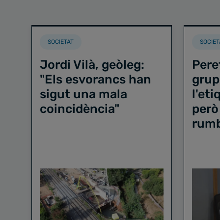
SOCIETAT
SOCIET
Jordi Vilà, geòleg:
Pere
"Els esvorancs han
grup
sigut una mala
l'et
coincidència"
però
rum