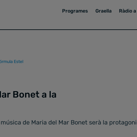
Programes
Graella
Ràdio a 
órmula Estel
ar Bonet a la
 música de Maria del Mar Bonet serà la protagonis