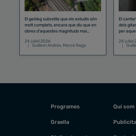
El geòleg subratlla que els estudis són
El canta
molt complets, encara que diu que en
dels gita
obres d'aquestes magnituds mai
per aque
existeix el risc zero
24 juliol 2026
24 juliol
Guillem Andrés
,
Mercè Raga
Guil
Programes
Qui som
Graella
Publicit