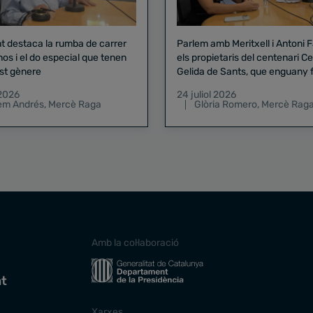
nt destaca la rumba de carrer
Parlem amb Meritxell i Antoni 
nos i el do especial que tenen
els propietaris del centenari Celler
st gènere
Gelida de Sants, que enguany f
pregó de la Mercè
 2026
24 juliol 2026
lem Andrés
,
Mercè Raga
Glòria Romero
,
Mercè Rag
Amb la col·laboració
at
Xarxes