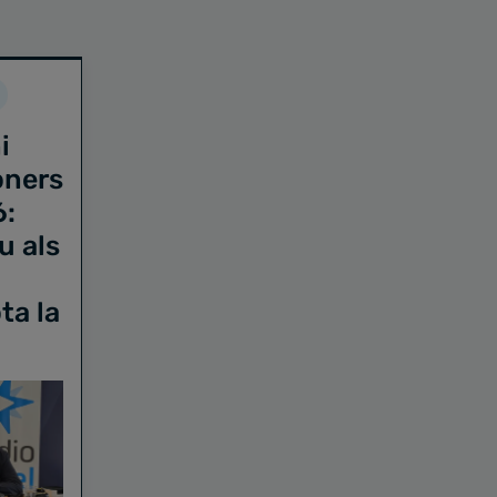
i
oners
6:
u als
ta la