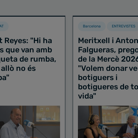
AT
Barcelona
ENTREVISTES
t Reyes: "Hi ha
Meritxell i Anton
s que van amb
Falgueras, preg
iqueta de rumba,
de la Mercè 202
 allò no és
"Volem donar ve
ba"
botiguers i
botigueres de to
vida"