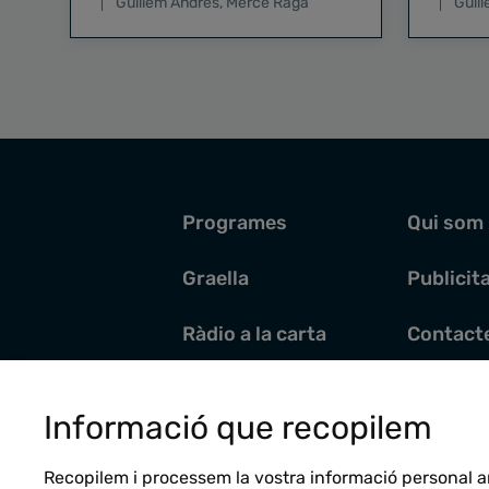
Guillem Andrés
,
Mercè Raga
Guil
Programes
Qui som
Graella
Publicit
Ràdio a la carta
Contact
Pòdcasts
Santoral
Informació que recopilem
Actualitat
Recopilem i processem la vostra informació personal a