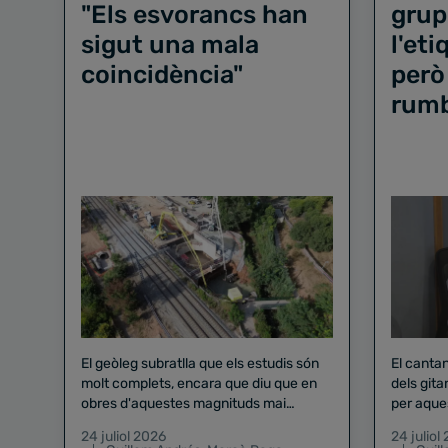
"Els esvorancs han
grup
sigut una mala
l'et
coincidència"
però
rum
El geòleg subratlla que els estudis són
El canta
molt complets, encara que diu que en
dels gita
obres d'aquestes magnituds mai
per aque
existeix el risc zero
24 juliol 2026
24 juliol