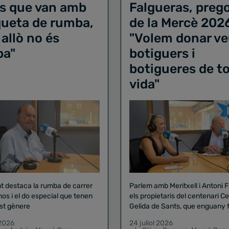
s que van amb
Falgueras, preg
iqueta de rumba,
de la Mercè 202
 allò no és
"Volem donar ve
ba"
botiguers i
botigueres de to
vida"
nt destaca la rumba de carrer
Parlem amb Meritxell i Antoni 
nos i el do especial que tenen
els propietaris del centenari Celler
st gènere
Gelida de Sants, que enguany f
pregó de la Mercè
 2026
24 juliol 2026