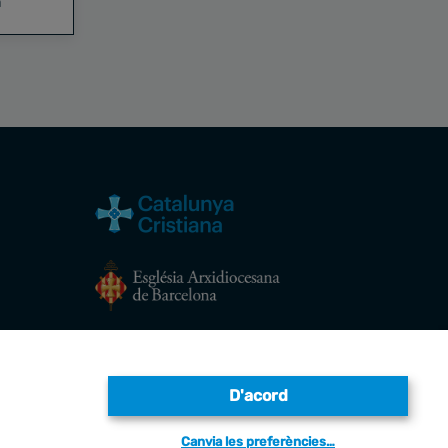
a
Avís legal
D'acord
Canvia les preferències…