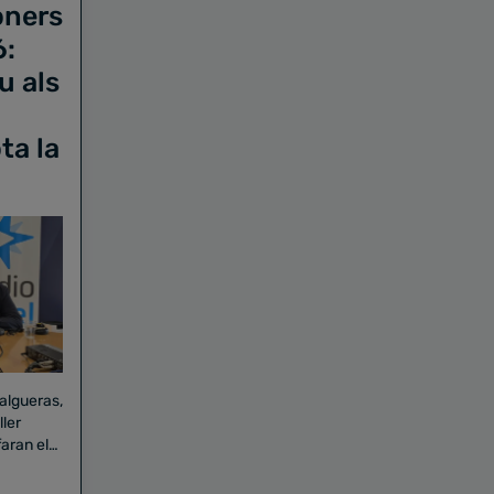
oners
6:
u als
ta la
Falgueras,
aran el