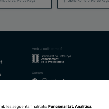
lem Andrés
,
Mercè Raga
Glòria Romero
,
Mercè Rag
Amb la col·laboració
at
Xarxes
e
Descarrega la nostra app
mb les següents finalitats:
Funcionalitat, Analítica
.