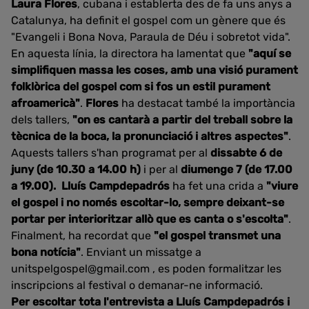
Laura Flores
, cubana i establerta des de fa uns anys a
Catalunya, ha definit el gospel com un gènere que és
"Evangeli i Bona Nova, Paraula de Déu i sobretot vida".
En aquesta línia, la directora ha lamentat que
"aquí se
simplifiquen massa les coses, amb una visió purament
folklòrica del gospel com si fos un estil purament
afroamericà"
.
Flores
ha destacat també la importància
dels tallers,
"on es cantarà a partir del treball sobre la
tècnica de la boca, la pronunciació i altres aspectes"
.
Aquests tallers s'han programat per al
dissabte 6 de
juny (de 10.30 a 14.00 h)
i per al
diumenge 7 (de 17.00
a 19.00).
Lluís Campdepadrós
ha fet una crida a
"viure
el gospel i no només escoltar-lo, sempre deixant-se
portar per interioritzar allò que es canta o s'escolta"
.
Finalment, ha recordat que
"el gospel transmet una
bona notícia"
. Enviant un missatge a
unitspelgospel@gmail.com , es poden formalitzar les
inscripcions al festival o demanar-ne informació.
Per escoltar tota l'entrevista a Lluís Campdepadrós i