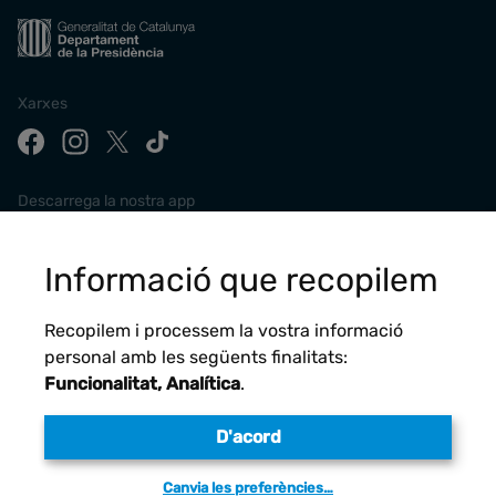
Xarxes
Descarrega la nostra app
Informació que recopilem
Recopilem i processem la vostra informació
personal amb les següents finalitats:
Funcionalitat, Analítica
.
D'acord
Avís legal
Canvia les preferències…