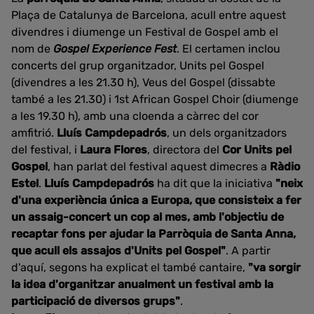
Plaça de Catalunya de Barcelona, acull entre aquest
divendres i diumenge un Festival de Gospel amb el
nom de
Gospel Experience Fest
. El certamen inclou
concerts del grup organitzador, Units pel Gospel
(divendres a les 21.30 h), Veus del Gospel (dissabte
també a les 21.30) i 1st African Gospel Choir (diumenge
a les 19.30 h), amb una cloenda a càrrec del cor
amfitrió.
Lluís Campdepadrós
, un dels organitzadors
del festival, i
Laura Flores
, directora del
Cor Units pel
Gospel
, han parlat del festival aquest dimecres a
Ràdio
Estel
.
Lluís Campdepadrós
ha dit que la iniciativa
"neix
d'una experiència única a Europa, que consisteix a fer
un assaig-concert un cop al mes, amb l'objectiu de
recaptar fons per ajudar la Parròquia de Santa Anna,
que acull els assajos d'Units pel Gospel"
. A partir
d'aquí, segons ha explicat el també cantaire,
"va sorgir
la idea d'organitzar anualment un festival amb la
participació de diversos grups"
.