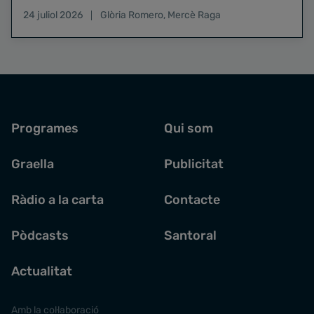
24 juliol 2026
Glòria Romero
,
Mercè Raga
Programes
Qui som
Graella
Publicitat
Ràdio a la carta
Contacte
Pòdcasts
Santoral
Actualitat
Amb la col·laboració