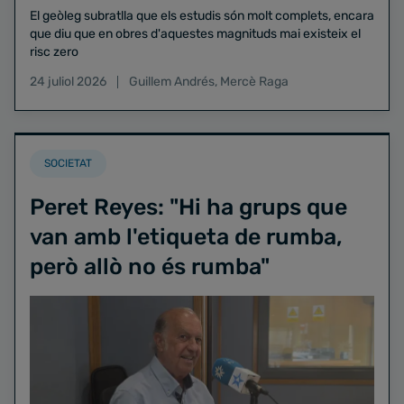
El geòleg subratlla que els estudis són molt complets, encara
que diu que en obres d'aquestes magnituds mai existeix el
risc zero
24 juliol 2026
Guillem Andrés
,
Mercè Raga
SOCIETAT
Peret Reyes: "Hi ha grups que
van amb l'etiqueta de rumba,
però allò no és rumba"