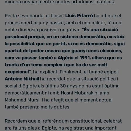
minoria cristiana entre coptes ortodoxos i catòlics.
Per la seva banda, el filòsof
Lluís Pifarré
ha dit que el
procés obert al juny passat, amb el cop militar, té una
doble dimensió positiva i negativa.
“És una situació
paradoxal perquè, en un sistema democràtic, existeix
la possibilitat que un partit, si no és democràtic, sigui
apartat del poder encara que guanyi unes eleccions,
com va passar també a Algèria el 1991, alhora que es
tracta d’un tema complex i que ha de ser molt
exepcional”
, ha explicat. Finalment, el també egipci
Antoine Mikhail
ha recordat que la situació política i
social d’Egipte els últims 30 anys no ha estat òptima
democràticament ni amb Hosni Mubarak ni amb
Mohamed Mursi, i ha afegit que el moment actual
també presenta molts dubtes.
Recordem que el referèndum constitucional, celebrat
ara fa uns dies a Egipte, ha registrat una important