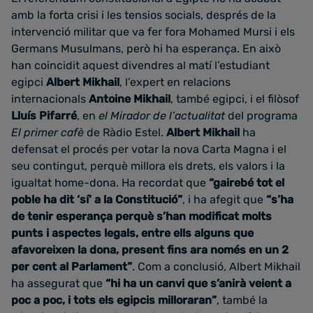
amb la forta crisi i les tensios socials, després de la
intervenció militar que va fer fora Mohamed Mursi i els
Germans Musulmans, però hi ha esperança. En això
han coincidit aquest divendres al matí l’estudiant
egipci
Albert Mikhail
, l’expert en relacions
internacionals
Antoine Mikhail
, també egipci, i el filòsof
Lluís Pifarré
, en
el Mirador de l’actualitat
del programa
El primer cafè
de Ràdio Estel.
Albert Mikhail
ha
defensat el procés per votar la nova Carta Magna i el
seu contingut, perquè millora els drets, els valors i la
igualtat home-dona. Ha recordat que
“gairebé tot el
poble ha dit ‘sí’ a la Constitució”
, i ha afegit que
“s’ha
de tenir esperança perquè s’han modificat molts
punts i aspectes legals, entre ells alguns que
afavoreixen la dona, present fins ara només en un 2
per cent al Parlament”
. Com a conclusió, Albert Mikhail
ha assegurat que
“hi ha un canvi que s’anirà veient a
poc a poc, i tots els egipcis milloraran”
, també la