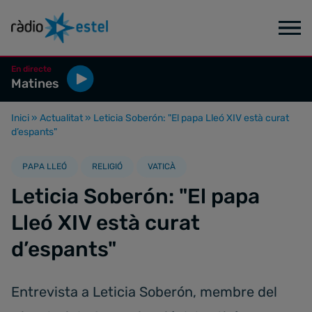
En directe
Matines
Inici
»
Actualitat
»
Leticia Soberón: "El papa Lleó XIV està curat
d’espants"
PAPA LLEÓ
RELIGIÓ
VATICÀ
Leticia Soberón: "El papa
Lleó XIV està curat
d’espants"
Entrevista a Leticia Soberón, membre del