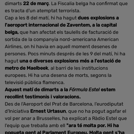
dimarts
22 de març
. La Fiscalia belga ha confirmat que
es tracta d'un atemptat terrorista.
Cap a les 8 del matí, hi ha hagut
dues explosions a
l'aeroport internacional de Zaventem, a la capital
belga,
que han afectat els taulells de facturació de
sortida de la companyia nord-americana American
Airlines, on hi havia en aquell moment desenes de
persones. Pocs minuts després de les 9 del matí, hi ha
hagut
una o diverses explosions més a l'estació de
metro de Maelbeek
, al barri de les institucions
europees. Hi ha una desena de morts, segons la
televisió pública flamenca.
Aquest matí de dimarts a la
Fórmula Estel
estem
recollint testimonis i valoracions.
Des de l'Aeroport del Prat de Barcelona, l'eurodiputat
d'Iniciativa
Ernest Urtasun
, que no ha pogut agafar el
vol per anar a Brussel·les, ha explicat a Ràdio Estel que
l'equip que treballa amb ell
"ara té molta por. Hi ha
poqueta gent al Parlament Europeu. Molta gent s'ha