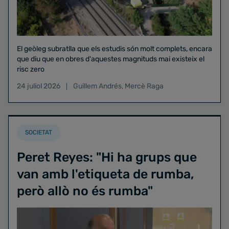
El geòleg subratlla que els estudis són molt complets, encara
que diu que en obres d'aquestes magnituds mai existeix el
risc zero
24 juliol 2026
Guillem Andrés
,
Mercè Raga
SOCIETAT
Peret Reyes: "Hi ha grups que
van amb l'etiqueta de rumba,
però allò no és rumba"