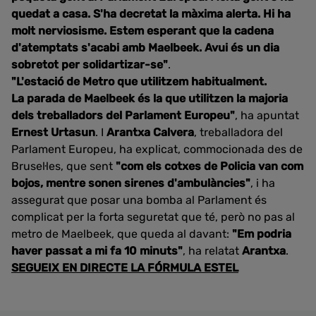
quedat a casa. S'ha decretat la màxima alerta. Hi ha
molt nerviosisme. Estem esperant que la cadena
d'atemptats s'acabi amb Maelbeek. Avui és un dia
sobretot per solidartizar-se"
.
"L'estació de Metro que utilitzem habitualment.
La parada de Maelbeek és la que utilitzen la majoria
dels treballadors del Parlament Europeu"
, ha apuntat
Ernest Urtasun
. I
Arantxa Calvera
, treballadora del
Parlament Europeu, ha explicat, commocionada des de
Brusel·les, que sent
"com els cotxes de Policia van com
bojos, mentre sonen sirenes d'ambulàncies"
, i ha
assegurat que posar una bomba al Parlament és
complicat per la forta seguretat que té, però no pas al
metro de Maelbeek, que queda al davant:
"Em podria
haver passat a mi fa 10 minuts"
, ha relatat
Arantxa
.
SEGUEIX EN DIRECTE LA FÓRMULA ESTEL