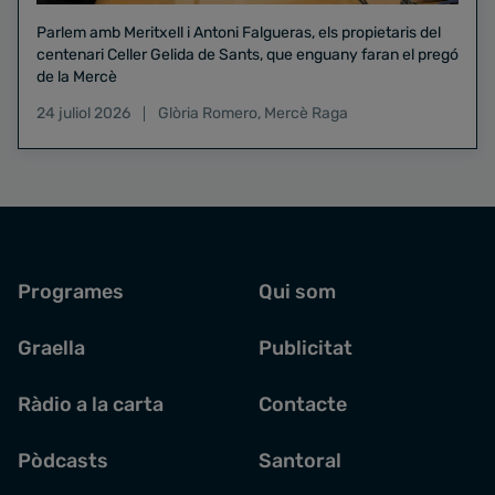
Parlem amb Meritxell i Antoni Falgueras, els propietaris del
centenari Celler Gelida de Sants, que enguany faran el pregó
de la Mercè
24 juliol 2026
Glòria Romero
,
Mercè Raga
Programes
Qui som
Graella
Publicitat
Ràdio a la carta
Contacte
Pòdcasts
Santoral