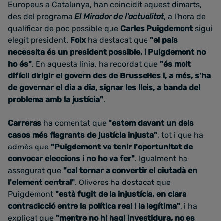
Europeus a Catalunya, han coincidit aquest dimarts,
des del programa
El Mirador de l'actualitat
, a l'hora de
qualificar de poc possible que
Carles Puigdemont
sigui
elegit president.
Foix
ha destacat que
"el país
necessita és un president possible, i Puigdemont no
ho és"
. En aquesta línia, ha recordat que
"és molt
difícil dirigir el govern des de Brussel·les i, a més, s'ha
de governar el dia a dia, signar les lleis, a banda del
problema amb la justícia"
.
Carreras
ha comentat que
"estem davant un dels
casos més flagrants de justícia injusta"
, tot i que ha
admès que
"Puigdemont va tenir l'oportunitat de
convocar eleccions i no ho va fer"
. Igualment ha
assegurat que
"cal tornar a convertir el ciutadà en
l'element central"
. Oliveres ha destacat que
Puigdemont
"està fugit de la injustícia, en clara
contradicció entre la política real i la legítima"
, i ha
explicat que
"mentre no hi hagi investidura, no es