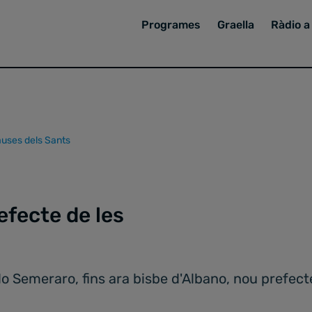
Programes
Graella
Ràdio a 
auses dels Sants
efecte de les
o Semeraro, fins ara bisbe d'Albano, nou prefect