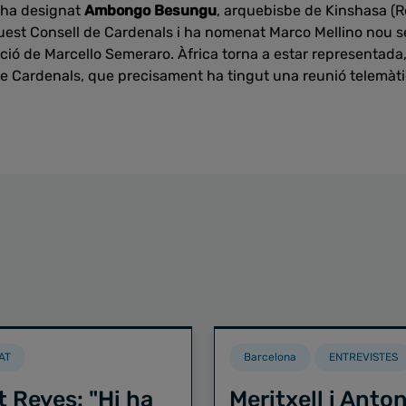
 ha designat
Ambongo Besungu
, arquebisbe de Kinshasa (
st Consell de Cardenals i ha nomenat Marco Mellino nou se
ució de Marcello Semeraro. Àfrica torna a estar representad
de Cardenals, que precisament ha tingut una reunió telemàt
AT
Barcelona
ENTREVISTES
t Reyes: "Hi ha
Meritxell i Anton