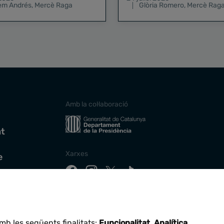
lem Andrés
,
Mercè Raga
Glòria Romero
,
Mercè Rag
Amb la col·laboració
at
Xarxes
e
Descarrega la nostra app
mb les següents finalitats:
Funcionalitat, Analítica
.