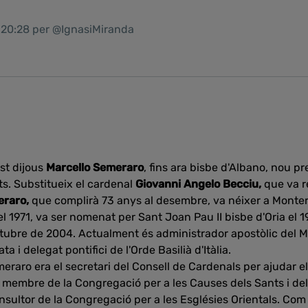
1 20:28 per @IgnasiMiranda
st dijous
Marcello Semeraro
, fins ara bisbe d'Albano, nou p
ts. Substitueix el cardenal
Giovanni Angelo Becciu,
que va r
eraro,
que complirà 73 anys al desembre, va néixer a Montero
 el 1971, va ser nomenat per Sant Joan Pau II bisbe d'Oria el 1
'octubre de 2004. Actualment és administrador apostòlic del 
a i delegat pontifici de l'Orde Basilià d'Itàlia.
eraro era el secretari del Consell de Cardenals per ajudar e
s membre de la Congregació per a les Causes dels Sants i del 
sultor de la Congregació per a les Esglésies Orientals. Co