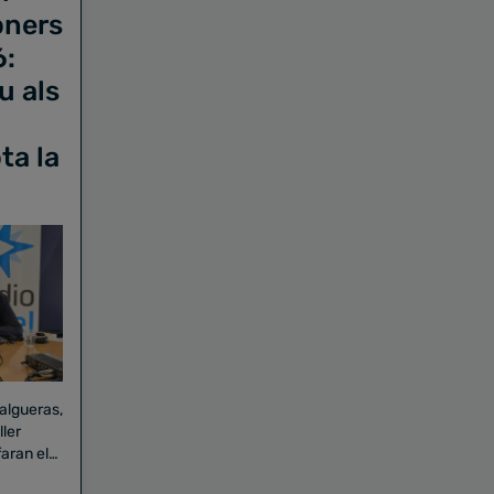
oners
6:
u als
ta la
Falgueras,
aran el