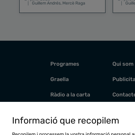
Guillem Andrés
,
Mercè Raga
Guil
Programes
Qui som
Graella
Publicit
Ràdio a la carta
Contact
Pòdcasts
Santoral
Informació que recopilem
Actualitat
Recopilem i processem la vostra informació personal a