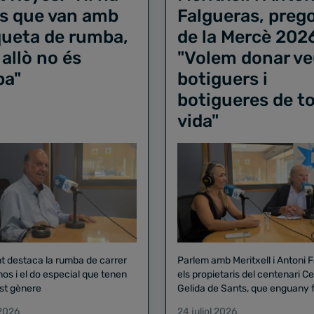
s que van amb
Falgueras, preg
iqueta de rumba,
de la Mercè 202
 allò no és
"Volem donar ve
ba"
botiguers i
botigueres de to
vida"
nt destaca la rumba de carrer
Parlem amb Meritxell i Antoni 
nos i el do especial que tenen
els propietaris del centenari Celler
st gènere
Gelida de Sants, que enguany f
pregó de la Mercè
 2026
24 juliol 2026