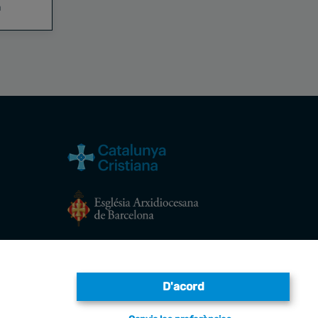
a
Avís legal
D'acord