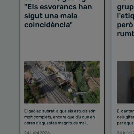
"Els esvorancs han
grup
sigut una mala
l'et
coincidència"
però
rum
El geòleg subratlla que els estudis són
El canta
molt complets, encara que diu que en
dels gita
obres d'aquestes magnituds mai
per aque
existeix el risc zero
24 juliol 2026
24 juliol