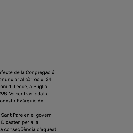
refecte de la Congregació
enunciar al càrrec el 24
ni di Lecce, a Puglia
998. Va ser traslladat a
Monestir Exàrquic de
l Sant Pare en el govern
Dicasteri per a la
m a conseqüència d'aquest