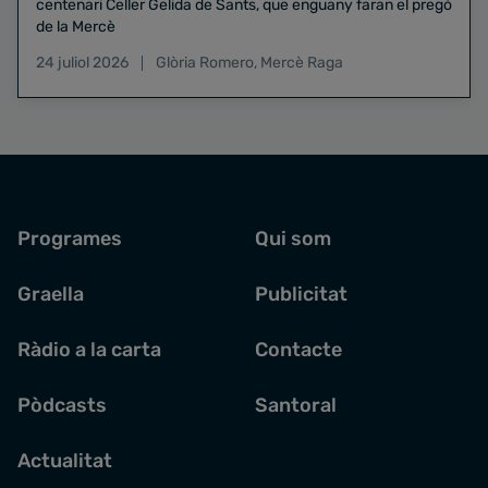
centenari Celler Gelida de Sants, que enguany faran el pregó
de la Mercè
24 juliol 2026
Glòria Romero
,
Mercè Raga
Programes
Qui som
Graella
Publicitat
Ràdio a la carta
Contacte
Pòdcasts
Santoral
Actualitat