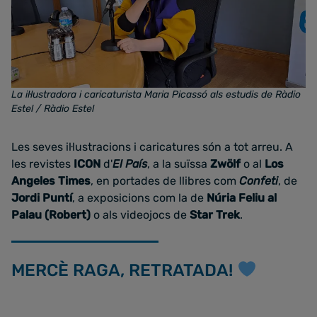
La il·lustradora i caricaturista Maria Picassó als estudis de Ràdio
Estel / Ràdio Estel
Les seves il·lustracions i caricatures són a tot arreu. A
les revistes
ICON
d'
El País
, a la suïssa
Zwölf
o al
Los
Angeles Times
, en portades de llibres com
Confeti
, de
Jordi Puntí
, a exposicions com la de
Núria Feliu al
Palau (Robert)
o als videojocs de
Star Trek
.
MERCÈ RAGA, RETRATADA!