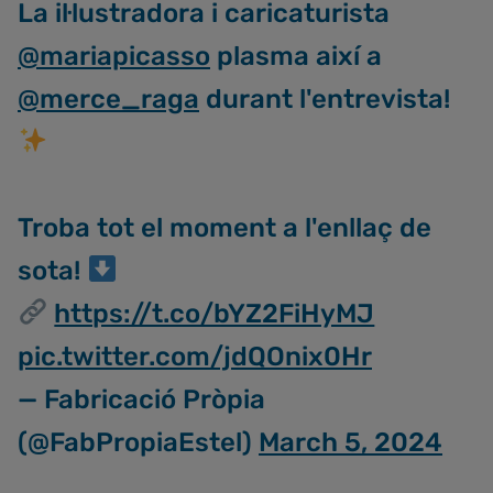
La il·lustradora i caricaturista
@mariapicasso
plasma així a
@merce_raga
durant l'entrevista!
Troba tot el moment a l'enllaç de
sota!
https://t.co/bYZ2FiHyMJ
pic.twitter.com/jdQOnix0Hr
— Fabricació Pròpia
(@FabPropiaEstel)
March 5, 2024