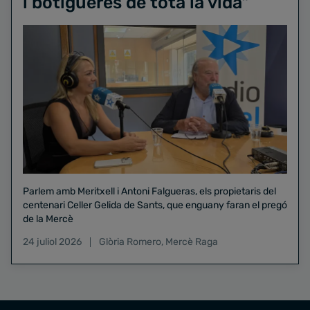
i botigueres de tota la vida"
Parlem amb Meritxell i Antoni Falgueras, els propietaris del
centenari Celler Gelida de Sants, que enguany faran el pregó
de la Mercè
24 juliol 2026
Glòria Romero
,
Mercè Raga