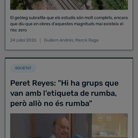
El geòleg subratlla que els estudis són molt complets, encara
que diu que en obres d'aquestes magnituds mai existeix el
risc zero
24 juliol 2026
Guillem Andrés
,
Mercè Raga
SOCIETAT
Peret Reyes: "Hi ha grups que
van amb l'etiqueta de rumba,
però allò no és rumba"