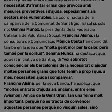
necessitat d'afrontar el mal que provoca amb
mesures preventives i d’ajuda, especialment als
sectors més vulnerables.
La coordinadora de la
campanya de la Comunitat de Sant Egidi 'El sol sí, sols
no',
Gemma Muñoz,
la presidenta de la Federació
Catalana de Voluntariat Social,
Francina Alsina,
i la
consultora de Comunicació
Mònica Costa
han coincidit
també en la idea que
"molta gent mor per la calor, però
també per la solitud".
Gemma Muñoz
ha destacat que
aquest iniciativa de Sant Egidi
"vol sobretot
conscienciar els barcelonins de la necessitat d'ajudar
moltes persones grans que tots tenim a prop i que, a
més, necessiten ajuda i companyia"
.
Francina Alsina
, per la seva banda, ha explicat que
"moltes entitats d'ajuda als ancians, entre elles
Avismon i Amics de la Gent Gran, fan una feina molt
important, perquè no es tracta de convèncer
aquestes persones perquè no visquin soles, sinó