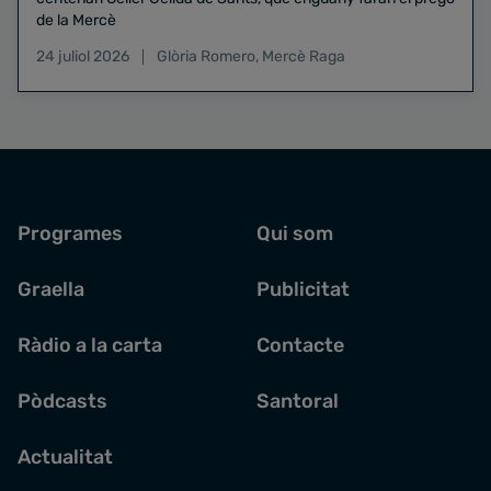
de la Mercè
24 juliol 2026
Glòria Romero
,
Mercè Raga
Programes
Qui som
Graella
Publicitat
Ràdio a la carta
Contacte
Pòdcasts
Santoral
Actualitat