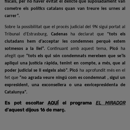
fiscals, per no haver evitat el delicte que suposadament van
cometre els polítics catalans quan van treure les urnes al
carrer”.
Sobre la possibilitat que el procés judicial del 9N sigui portat al
Tribunal d'Estrasburg,
Cadenas
ha declarat que
"tots els
ciutadans hem d’acceptar les condemnes perquè estem
sotmesos a la llei”.
Continuant amb aquest tema,
Picó
ha
afegit que
“tots els qui són condemnats mereixen que se’ls
apliqui una justícia ràpida, tenint en compte, a més, que al
poder judicial se li exigeix això”.
Picó
ha aprofundit més en el
fet que
“no agrada veure ningú com es condemnat , sigui un
expresident, una exconsellera o una exvicepresidenta de
Catalunya”.
Es pot escoltar
AQUÍ
el programa
EL MIRADOR
d'aquest dijous 16 de març.