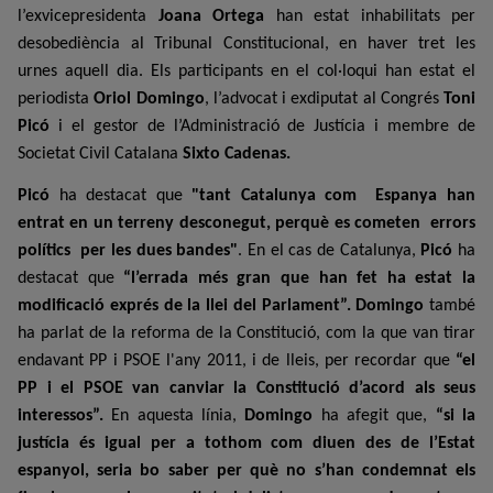
l’exvicepresidenta
Joana Ortega
han estat inhabilitats per
desobediència al Tribunal Constitucional, en haver tret les
urnes aquell dia. Els participants en el col·loqui han estat
el
periodista
Oriol Domingo
, l’advocat i exdiputat al Congrés
Toni
Picó
i el gestor de l’Administració de Justícia i membre de
Societat Civil Catalana
Sixto Cadenas.
Picó
ha destacat que
"tant
Catalunya com
Espanya han
entrat en un terreny desconegut, perquè es cometen
errors
polítics
per les dues bandes"
. En el cas de Catalunya,
Picó
ha
destacat que
“l’errada més gran que han fet ha estat la
modificació exprés de la llei del Parlament”. Domingo
també
ha parlat de la reforma de la Constitució, com la que van tirar
endavant PP i PSOE l'any 2011, i de lleis, per recordar
que
“el
PP i el PSOE van canviar la Constitució d’acord als seus
interessos”.
En aquesta línia,
D
omingo
ha afegit que,
“si la
justícia és igual per a tothom com diuen des de l’Estat
espanyol, seria bo saber per què no s’han condemnat els