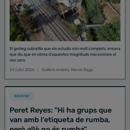
El geòleg subratlla que els estudis són molt complets, encara
que diu que en obres d'aquestes magnituds mai existeix el
risc zero
24 juliol 2026
Guillem Andrés
,
Mercè Raga
SOCIETAT
Peret Reyes: "Hi ha grups que
van amb l'etiqueta de rumba,
però allò no és rumba"