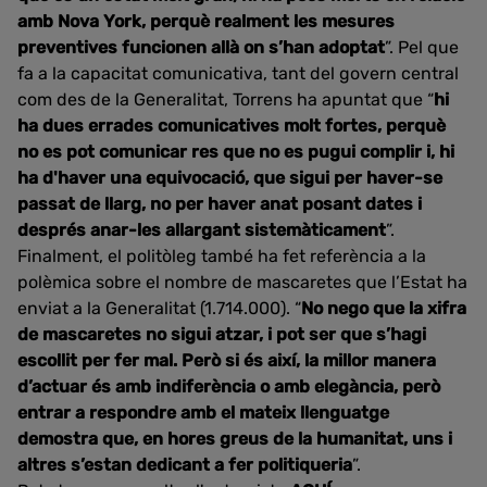
amb Nova York, perquè realment les mesures
preventives funcionen allà on s’han adoptat
”. Pel que
fa a la capacitat comunicativa, tant del govern central
com des de la Generalitat, Torrens ha apuntat que “
hi
ha dues errades comunicatives molt fortes, perquè
no es pot comunicar res que no es pugui complir i, hi
ha d'haver una equivocació, que sigui per haver-se
passat de llarg, no per haver anat posant dates i
després anar-les allargant sistemàticament
”.
Finalment, el politòleg també ha fet referència a la
polèmica sobre el nombre de mascaretes que l’Estat ha
enviat a la Generalitat (1.714.000). “
No nego que la xifra
de mascaretes no sigui atzar, i pot ser que s’hagi
escollit per fer mal. Però si és així, la millor manera
d’actuar és amb indiferència o amb elegància, però
entrar a respondre amb el mateix llenguatge
demostra que, en hores greus de la humanitat, uns i
altres s’estan dedicant a fer politiqueria
”.