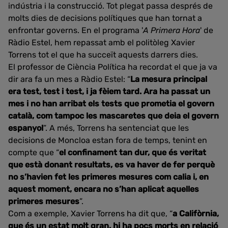
indústria i la construcció. Tot plegat passa després de
molts dies de decisions polítiques que han tornat a
enfrontar governs. En el programa '
A Primera Hora
' de
Ràdio Estel, hem repassat amb el politòleg Xavier
Torrens tot el que ha succeït aquests darrers dies.
El professor de Ciència Política ha recordat el que ja va
dir ara fa un mes a Ràdio Estel: “
La mesura principal
era test, test i test, i ja fèiem tard. Ara ha passat un
mes i no han arribat els tests que prometia el govern
català, com tampoc les mascaretes que deia el govern
espanyol
”. A més, Torrens ha sentenciat que les
decisions de Moncloa estan fora de temps, tenint en
compte que “
el confinament tan dur, que és veritat
que està donant resultats, es va haver de fer perquè
no s’havien fet les primeres mesures com calia i, en
aquest moment, encara no s’han aplicat aquelles
primeres mesures
”.
Com a exemple, Xavier Torrens ha dit que, “
a Califòrnia,
que és un estat molt gran, hi ha pocs morts en relació