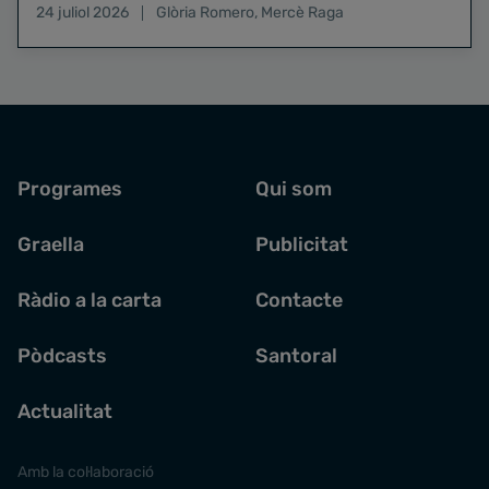
24 juliol 2026
Glòria Romero
,
Mercè Raga
Programes
Qui som
Graella
Publicitat
Ràdio a la carta
Contacte
Pòdcasts
Santoral
Actualitat
Amb la col·laboració