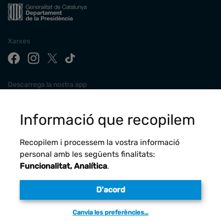
Xarxes
Descarrega la nostra app
Informació que recopilem
Recopilem i processem la vostra informació
personal amb les següents finalitats:
Funcionalitat, Analítica
.
D'acord
Avís legal
Canvia les preferències…