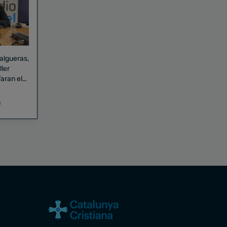
Falgueras,
aran el
a