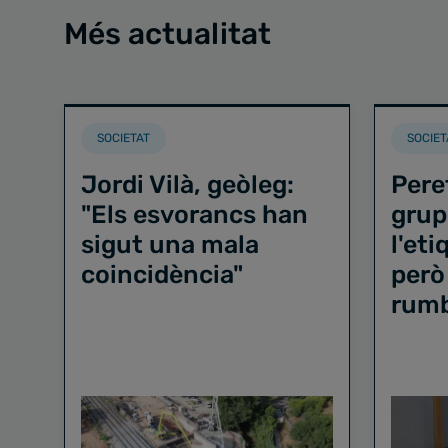
Més actualitat
SOCIETAT
SOCIET
Jordi Vilà, geòleg:
Pere
"Els esvorancs han
grup
sigut una mala
l'et
coincidència"
però
rum