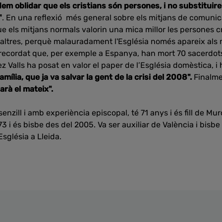
m oblidar que els cristians són persones, i no substituire
"
. En una reflexió més general sobre els mitjans de comunica
ue els mitjans normals valorin una mica millor les persones c
 altres, perquè malauradament l'Església només apareix als 
recordat que, per exemple a Espanya, han mort 70 sacerdots,
 Valls ha posat en valor el paper de l’Església domèstica, i
amília, que ja va salvar la gent de la crisi del 2008".
Finalme
rà el mateix".
zill i amb experiència episcopal, té 71 anys i és fill de Muro
3 i és bisbe des del 2005. Va ser auxiliar de València i bisbe
Església a Lleida.