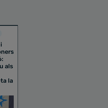
i
oners
6:
u als
ta la