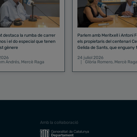
nt destaca la rumba de carrer
Parlem amb Meritxell i Antoni 
nos i el do especial que tenen
els propietaris del centenari Celler
st gènere
Gelida de Sants, que enguany f
pregó de la Mercè
 2026
24 juliol 2026
lem Andrés
,
Mercè Raga
Glòria Romero
,
Mercè Rag
Amb la col·laboració