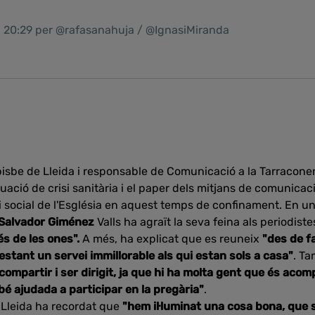
1 20:29 per @rafasanahuja / @IgnasiMiranda
 bisbe de Lleida i responsable de Comunicació a la Tarracone
ituació de crisi sanitària i el paper dels mitjans de comunica
ual i social de l'Església en aquest temps de confinament. En 
Salvador Giménez
Valls ha agraït la seva feina als periodiste
és de les ones".
A més, ha explicat que es reuneix
"des de 
stant un servei immillorable als qui estan sols a casa"
. Ta
ompartir i ser dirigit, ja que hi ha molta gent que és ac
é ajudada a participar en la pregària"
.
e Lleida ha recordat que
"hem il·luminat una cosa bona, que 