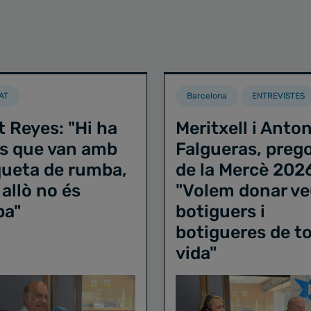
AT
Barcelona
ENTREVISTES
t Reyes: "Hi ha
Meritxell i Anton
s que van amb
Falgueras, preg
iqueta de rumba,
de la Mercè 202
 allò no és
"Volem donar ve
ba"
botiguers i
botigueres de to
vida"