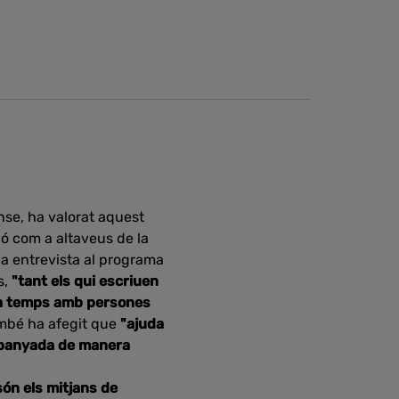
nse, ha valorat aquest
ció com a altaveus de la
una entrevista al programa
s,
"tant els qui escriuen
fa temps amb persones
mbé ha afegit que
"ajuda
ompanyada de manera
són els mitjans de