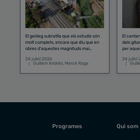
El geòleg subratlla que els estudis són
El canta
molt complets, encara que diu que en
dels gita
obres d'aquestes magnituds mai
per aque
existeix el risc zero
24 juliol 2026
24 juliol
Guillem Andrés
,
Mercè Raga
Guil
Programes
Qui som