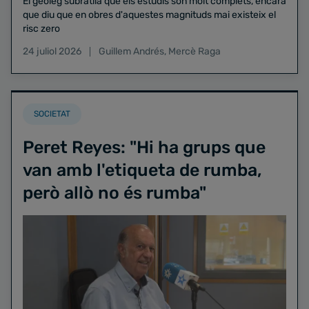
El geòleg subratlla que els estudis són molt complets, encara
que diu que en obres d'aquestes magnituds mai existeix el
risc zero
24 juliol 2026
Guillem Andrés
,
Mercè Raga
SOCIETAT
Peret Reyes: "Hi ha grups que
van amb l'etiqueta de rumba,
però allò no és rumba"