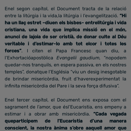
Enel segon capítol, el Document tracta de la relació
entre la litúrgia i la vida,la litúrgia i l’evangelització.
“Hi
ha un llaç estret –diuen els bisbes- entrelitúrgia i vida
cristiana, una vida que implica missió en el món,
anunci de lajoia de ser cristià, de donar culte al Déu
veritable i d’estimar-lo amb tot elcor i totes les
forces”
. I citen el Papa Francesc quan diu, a
l’Exhortacióapostòlica
Evangelii gaudium,
“nopodem
quedar-nos tranquils, en espera passiva, en els nostres
temples”, donatque l’Església “viu un desig inesgotable
de brindar misericòrdia, fruit d’haverexperimentat la
infinita misericòrdia del Pare i la seva força difusiva”.
Enel tercer capítol, el Document ens exposa com el
sagrament de l’amor, que ésl’Eucaristia, ens empeny a
estimar i a obrar amb misericòrdia.
“Cada vegada
queparticipem de l’Eucaristia d’una manera
conscient, la nostra ànima s’obre aaquell amor que