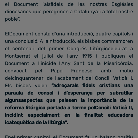
el Document “alsfidels de les nostres Esglésies
diocesanes que peregrinen a Catalunya i a totel nostre
poble”.
ElDocument consta d’una introducció, quatre capítols i
una conclusió. A laintroducció, els bisbes commemoren
el centenari del primer Congrés Litúrgiccelebrat a
Montserrat el juliol de l’any 1915 i publiquen el
Document a l’inicide l’Any Sant de la Misericòrdia,
convocat pel Papa Francesc amb motiu
delcinquantenari de l’acabament del Concili Vaticà II.
Els bisbes volen
“adreçarals fidels cristians una
paraula de consol i d’esperança per subratllar
algunsaspectes que palesen la importància de la
reforma litúrgica portada a terme pelConcili Vaticà II,
incidint especialment en la finalitat educadora
icatequètica de la litúrgia”.
Enel primer capítol, el Document fa un balanç positiu