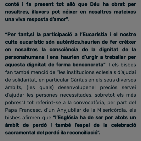
conté i fa present tot allò que Déu ha obrat per
nosaltres, illavors pot néixer en nosaltres mateixos
una viva resposta d’amor”
.
“Per tant,si la participació a l’Eucaristia i el nostre
culte eucarístic són autèntics,haurien de fer créixer
en nosaltres la consciència de la dignitat de la
personahumana i ens haurien d’urgir a treballar per
aquesta dignitat de forma benconcreta”
. I els bisbes
fan també menció de “les institucions eclesials d’ajudai
de solidaritat, en particular Càritas en els seus diversos
àmbits, (les quals) desenvolupenel preciós servei
d’ajudar les persones necessitades, sobretot els més
pobres”.I tot referint-se a la convocatòria, per part del
Papa Francesc, d’un Anyjubilar de la Misericòrdia, els
bisbes afirmen que
“l’Església ha de ser per atots un
àmbit de perdó i també l’espai de la celebració
sacramental del perdó ila reconciliació”.