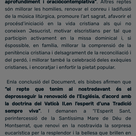
aprofundiment i oraciócontemplativa”
. Altres reptes
són millorar les homilies, renovar el conreu i ladifusió
de la música litúrgica, promoure l’art sagrat, afavorir el
procésd’iniciació en la vida cristiana als qui no
coneixen Jesucrist, motivar elscristians per tal que
participin activament en la missa dominical i, si
éspossible, en família, millorar la comprensió de la
penitència cristiana i delsagrament de la reconciliació i
del perdó, i millorar també la celebració deles exèquies
cristianes, i encoratjar i enfortir la pietat popular.
Enla conclusió del Document, els bisbes afirmen que
“el repte que tenim al nostredavant és el
deprosseguir la renovació de l’Església, d’acord amb
la doctrina del Vaticà II,en l’esperit d’una Tradició
sempre viva”
. I demanen a “l’Esperit Sant,
perintercessió de la Santíssima Mare de Déu de
Montserrat, que renovi en la nostravida la sorpresa
eucarística per la resplendor i la bellesa que brillen en