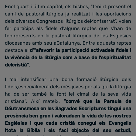
Enel quart i últim capítol, els bisbes, “tenint present el
camí de pastorallitúrgica ja realitzat i les aportacions
dels diversos Congressos litúrgics deMontserrat”, volen
fer partícips als fidels d’alguns reptes que s’han de
tenirpresents en la pastoral litúrgica de les Esglésies
diocesanes amb seu aCatalunya. Entre aquests reptes
destaca el
d’”afavorir la participació activadels fidels i
la vivència de la litúrgia com a base de l’espiritualitat
delcristià”
.
I “cal intensificar una bona formació litúrgica dels
fidels,especialment dels més joves per als qui la litúrgia
ha de ser també la font iel cimal de la seva vida
cristiana”. Així mateix,
“convé que la Paraula de
Déutransmesa en les Sagrades Escriptures tingui una
presència ben gran i valoradaen la vida de les nostres
Esglésies i que cada cristià conegui els Evangelis
itota la Bíblia i els faci objecte del seu estudi,