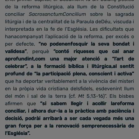
de la reforma litúrgica, ala llum de la Constitució
conciliar
SacrosanctumConcilium
sobre la sagrada
litúrgia i de la centralitat de la Paraula deDéu, viscuda i
interpretada en la fe de l’Església. Les dificultats que
hanacompanyat l’aplicació de la reforma, per excés o
per defecte,
“no podenenfosquir la seva bondat i
validesa”
, perquè
“conté riqueses que cal anar
aprofundint,com una major atenció a “l’art de
celebrar”, a la formació bíblica i litúrgica,al sentit
profund de “la participació plena, conscient i activa”
que ha deportar veritablement a la vivència del misteri
en la pròpia vida cristiana delsfidels, esdevenint llum
del món i sal de la terra (cf.
Mt
5,13-16)”. Els bisbes
afirmen que
“si sabem llegir i acollir lareforma
conciliar, i alhora dur-la a la pràctica amb paciència i
decisió, podrài arribarà a ser cada vegada més una
gran força per a la renovació semprenecessària de
l’Església”.