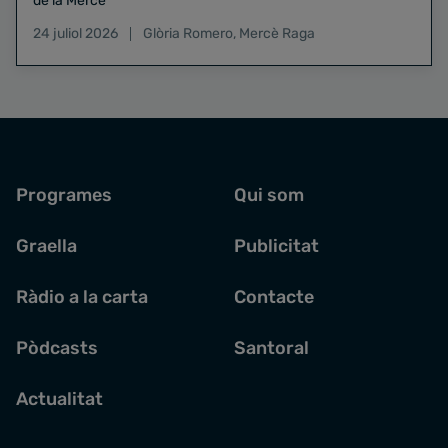
de la Mercè
24 juliol 2026
Glòria Romero
,
Mercè Raga
Programes
Qui som
Graella
Publicitat
Ràdio a la carta
Contacte
Pòdcasts
Santoral
Actualitat