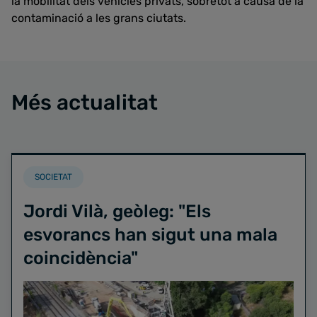
la mobilitat dels vehicles privats, sobretot a causa de la
contaminació a les grans ciutats.
Més actualitat
SOCIETAT
Jordi Vilà, geòleg: "Els
esvorancs han sigut una mala
coincidència"