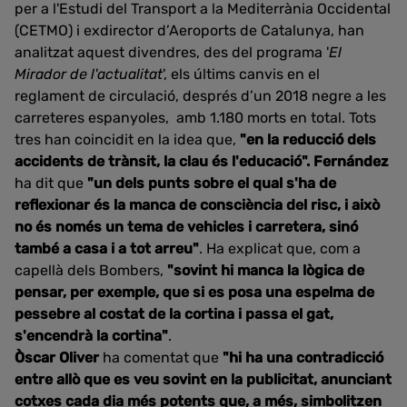
per a l'Estudi del Transport a la Mediterrània Occidental
(CETMO) i exdirector d’Aeroports de Catalunya, han
analitzat aquest divendres, des del programa '
El
Mirador de l'actualitat
', els últims canvis en el
reglament de circulació, després d’un 2018 negre a les
carreteres espanyoles, amb 1.180 morts en total. Tots
tres han coincidit en la idea que,
"en la reducció dels
accidents de trànsit, la clau és l'educació". Fernández
ha dit que
"un dels punts sobre el qual s'ha de
reflexionar és la manca de consciència del risc, i això
no és només un tema de vehicles i carretera, sinó
també a casa i a tot arreu"
. Ha explicat que, com a
capellà dels Bombers,
"sovint hi manca la lògica de
pensar, per exemple, que si es posa una espelma de
pessebre al costat de la cortina i passa el gat,
s'encendrà la cortina"
.
Òscar Oliver
ha comentat que
"hi ha una contradicció
entre allò que es veu sovint en la publicitat, anunciant
cotxes cada dia més potents que, a més, simbolitzen