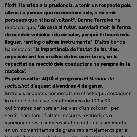
l'èxit, i la crida a la prudència, a tenir un respecte pels
altres i a pensar que no conduïm sols, sinó amb
persones que hi ha al voltant"
.
Carme Torralva
ha
destacat que,
"de cara al futur, canviarà molt la forma
de conduir vehicles i de circular, perquè hi haurà més
lloguer, renting o altres instruments"
. D'altra banda,
ha destacat
"la importància de l'estat de les vies,
especialment les cruïlles de les carreteres, on la
capacitat de reacció dels conductors no sempre és la
mateixa".
Es pot escoltar
AQUÍ
el programa
El Mirador de
l'actualitat
d'aquest divendres 4 de gener.
Entre els aspectes comentats en el col·loqui, destaquen
la
reducció de la velocitat màxima de 100 a 90
quilòmetres per hora en les vies d’un sol carril per
sentit, com també altres mesures restrictives o
sancionadores, i la necessitat de reduir els accidents
en un moment també de grans replantejaments per a