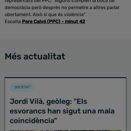
representats del PPC: "Alguns s'omplen la boca de
democràcia però després no permetre a altres parlar
obertament. Això sí que és violència"
Escolta
Pere Calvó (PPC) - minut 42
Més actualitat
SOCIETAT
Jordi Vilà, geòleg: "Els
esvorancs han sigut una mala
coincidència"