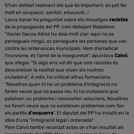
S'han oblidat realment del què és important: es pot fer
molt en ocupació, sanitat, educació...".
Laura Aznar ha preguntat sobre els missatges
racistes
de la propaganda del PP, com
Netejant Badalona
:
"Xavier Garcia Albiol ho deia molt clar: aquí no es
persegueix ningú, es persegueix les persones que van
contra les ordenances municipals. Hem d'erradicar
l'incivisme, és l'arrel de la inseguretat", apuntava
Calvó
,
que afegia: "Si algú ens vol dir que som racistes és
desconèixer la realitat que viuen els nostres
ciutadans". A més, ha criticat altres formacions:
"Nosaltres quan hi ha un problema d'integració no
farem veure que no passa res. hi ha ciutadans que
pateixen un problema i necessiten solucions. Nosaltres
no farem veure que no existeixen problemes com fan
els partits
d'esquerra
". El diputat del PP ha insistit en la
idea d'una "inmigració legal i ordenada"
Pere Calvó també recordat actes on s'han insultat als