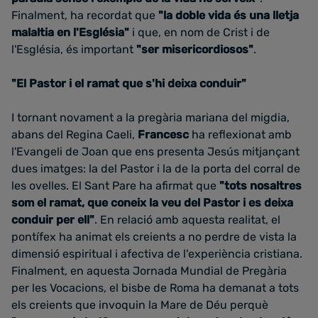
Finalment, ha recordat que
"
la doble vida és una lletja
malaltia en l'Església"
i que
, en nom de Crist i de
l'Església, és important
"ser misericordiosos"
.
"El Pastor i el ramat que s'hi deixa conduir"
I tornant novament a la pregària mariana del migdia,
abans del Regina Caeli,
Francesc
ha reflexionat amb
l'Evangeli de Joan que ens presenta Jesús mitjançant
dues imatges:
la del Pastor i la de la porta del corral de
les ovelles.
El Sant Pare ha afirmat que
"tots nosaltres
som el ramat, que coneix la veu del Pastor i es deixa
conduir per ell"
. En relació amb aquesta realitat, el
pontífex ha animat els creients a no perdre de vista la
dimensió espiritual i afectiva de l'experiència cristiana.
Finalment, e
n aquesta Jornada Mundial de Pregària
per les Vocacions, el bisbe de Roma ha demanat a tots
els creients que invoquin la Mare de Déu perquè