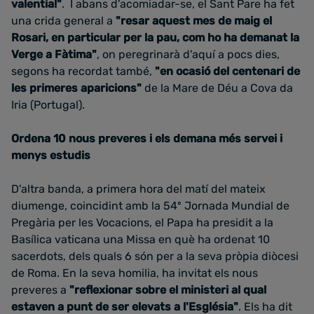
valentia!"
. I abans d'acomiadar-se
, el Sant Pare ha fet
una crida general a
"resar aquest mes de maig
el
Rosari, en particular per la pau, com ho ha demanat la
Verge a Fàtima"
, on peregrinarà d'aquí a pocs dies,
segons ha recordat també,
"en ocasió del centenari de
les primeres aparicions"
de la Mare de Déu a Cova da
Iria (Portugal).
Ordena 10 nous preveres i els demana més servei i
menys estudis
D'altra banda, a primera hora del matí del mateix
diumenge, coincidint amb la 54º Jornada Mundial de
Pregària per les Vocacions, el Papa ha presidit a la
Basílica vaticana una Missa en què ha ordenat
10
sacerdots, dels quals 6 són
per a la seva pròpia diòcesi
de Roma.
En la seva homilia, ha invitat els nous
preveres a
"reflexionar sobre el ministeri al qual
estaven a punt de ser elevats a l'Església"
. Els ha dit