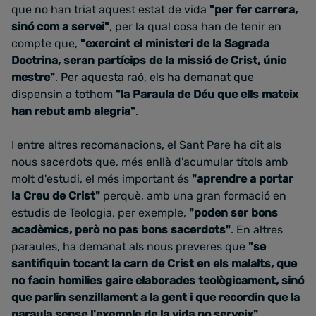
que no han triat aquest estat de vida
"per fer carrera,
sinó com a servei"
, per la qual cosa han de tenir en
compte que,
"exercint el ministeri de la Sagrada
Doctrina, seran partícips de la missió de Crist, únic
mestre"
.
Per aquesta raó, els ha demanat que
dispensin a tothom
"la Paraula de Déu que ells mateix
han rebut amb alegria"
.
I entre altres
recomanacions, el Sant Pare ha dit als
nous sacerdots que, més enllà d'acumular títols amb
molt d'estudi, el més important és
"aprendre a portar
la Creu de Crist"
perquè, amb una gran formació en
estudis de Teologia, per exemple,
"poden ser
bons
acadèmics, però no pas bons sacerdots"
. En altres
paraules, ha demanat als nous preveres que
"se
santifiquin tocant la carn de Crist en els malalts, q
ue
no facin homilies gaire elaborades teològicament, sinó
que parlin senzillament a la gent i
que recordin que la
paraula sense l'exemple de la vida no serveix"
.