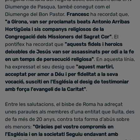
Diumenge de Pasqua, també conegut com el
Diumenge del Bon Pastor.
Francesc
ha recordat
que,
"a Girona, van ser proclamats beats Antonio Arribas
Hortigüela i sis companys religiosos de la
Congregació dels Missioners del Sagrat Cor"
.
El
pontífex ha recordat que
"aquests fidels i heroics
deixebles de Jesús van ser assassinats per odi a la fe
en un temps de persecució religiosa"
. En aquesta línia,
ha expressat el seu desig que
"aquest martiri,
acceptat per amor a Déu i per fidelitat a la seva
vocació, susciti en l'Església el desig de testimoniar
amb força l'evangeli de la Caritat"
.
Entre les salutacions, el bisbe de Roma ha adreçat
unes paraules als membres d'una entitat que lluita,
des
de fa més de 20 anys, contra tota forma d'abús sobre
els menors:
"Gràcies pel vostre compromís en
l'Església i en la societat! Seguiu
endavant amb