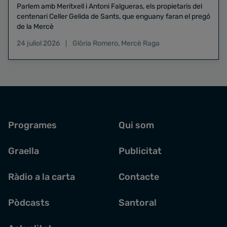
Parlem amb Meritxell i Antoni Falgueras, els propietaris del
centenari Celler Gelida de Sants, que enguany faran el pregó
de la Mercè
24 juliol 2026
Glòria Romero
,
Mercè Raga
Programes
Qui som
Graella
Publicitat
Ràdio a la carta
Contacte
Pòdcasts
Santoral