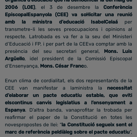
2006 (LOE)
, el 3 de desembre la
Conferència
EpiscopalEspanyola (CEE) va sol·licitar una reunió
amb la ministra d’educació IsabelCelaá
per
transmetre-li les seves preocupacions i opinions al
respecte. Latrobada es va fer a la seu del Ministeri
d’Educació i FP, i per part de la CEEva comptar amb la
presència del seu secretari general,
Mons. Luis
Argüello
, idel president de la Comissió Episcopal
d’Ensenyança,
Mons. César Franc
o.
Enun clima de cordialitat, els dos representants de la
CEE van manifestar a laministra la
necessitat
d’elaborar un pacte educatiu estable, que eviti
elscontinus canvis legislatius a l’ensenyament a
Espanya
. D’altra banda, vanaprofitar la trobada per
reafirmar el paper de la Constitució en totes les
novespropostes de llei: “
la Constitució segueix sent el
marc de referència peldiàleg sobre el pacte educatiu
”,