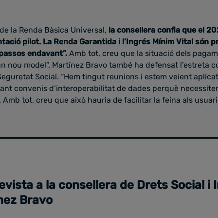
ó de la Renda Bàsica Universal,
la consellera confia que el 20
ació pilot. La Renda Garantida i l’Ingrés Mínim Vital són 
passos endavant”.
Amb tot, creu que la situació dels paga
un nou model”. Martínez Bravo també ha defensat l’estreta c
 Seguretat Social. “Hem tingut reunions i estem veient aplica
nt convenis d’interoperabilitat de dades perquè necessite
”. Amb tot, creu que això hauria de facilitar la feina als usuar
evista a la consellera de Drets Social i 
nez Bravo