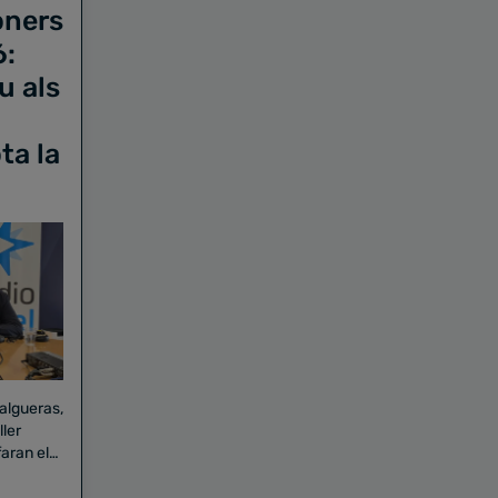
oners
6:
u als
ta la
Falgueras,
aran el