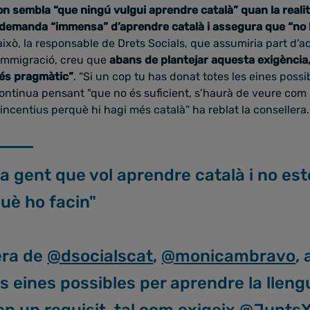
on sembla “que ningú vulgui aprendre català” quan la realit
demanda “immensa” d’aprendre català i assegura que “no 
 això, la responsable de Drets Socials, que assumiria part d’
immigració, creu que
abans de plantejar aquesta exigència,
és pragmàtic”
. “Si un cop tu has donat totes les eines pos
continua pensant "que no és suficient, s’haurà de veure com
ncentius perquè hi hagi més català” ha reblat la consellera
a gent que vol aprendre català i no e
què ho facin"
era de
@dsocialscat
,
@monicambravo
,
es eines possibles per aprendre la llen
en un requisit, tal com exigeix
@JuntsX