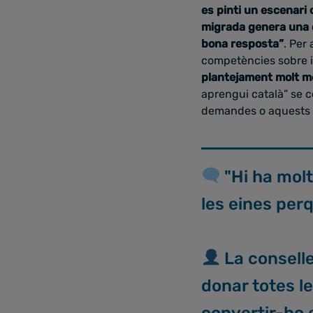
es pinti un escenari 
migrada genera una 
bona resposta”
. Per
competències sobre 
plantejament molt m
aprengui català” se 
demandes o aquests i
"Hi ha molt
les eines per
La consell
donar totes l
convertir-ho 