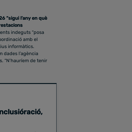
26 “sigui l’any en què
prestacions
ments indeguts “posa
oordinació amb el
tius informàtics.
m dades l’agència
is. “N’hauríem de tenir
Inclusióració,