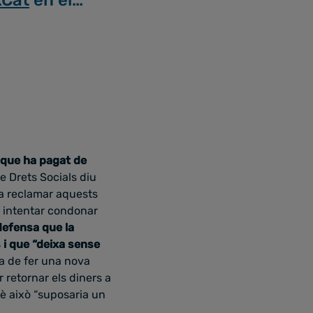
 que ha pagat de
e Drets Socials diu
 a reclamar aquests
er intentar condonar
defensa que la
 i que “deixa sense
a de fer una nova
 retornar els diners a
uè això “suposaria un