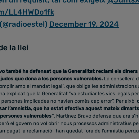
com/LL4HWDo1fk
 (@radioestel)
December 19, 2024
 la llei
o també ha defensat que la Generalitat reclami els diners
ajudes que dona a les persones vulnerables.
La consellera d
omplir amb el mandat legal”, que obliga les administracions
ha explicat que la Generalitat “va estudiar les vies legals p
 persones implicades no havien comès cap error”. Per això,
sar l’amnistia, que ha estat efectiva aquest mateix dimarts
 persones vulnerables”
. Martínez Bravo defensa que ara s’h
 però el govern no vol obrir nous processos administratius per
an pagat la reclamació i han quedat fora de l’amnistia perq