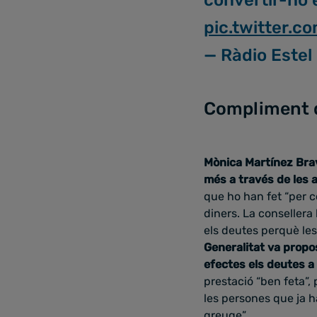
pic.twitter.
— Ràdio Estel
Compliment de
Mònica Martínez Brav
més a través de les 
que ho han fet “per c
diners. La consellera 
els deutes perquè les
Generalitat va propo
efectes els deutes a
prestació “ben feta”,
les persones que ja h
greuge”.