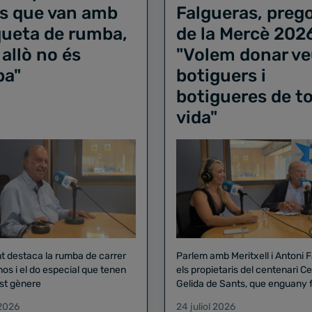
s que van amb
Falgueras, preg
iqueta de rumba,
de la Mercè 202
 allò no és
"Volem donar ve
ba"
botiguers i
botigueres de to
vida"
nt destaca la rumba de carrer
Parlem amb Meritxell i Antoni 
nos i el do especial que tenen
els propietaris del centenari Celler
st gènere
Gelida de Sants, que enguany f
pregó de la Mercè
 2026
24 juliol 2026