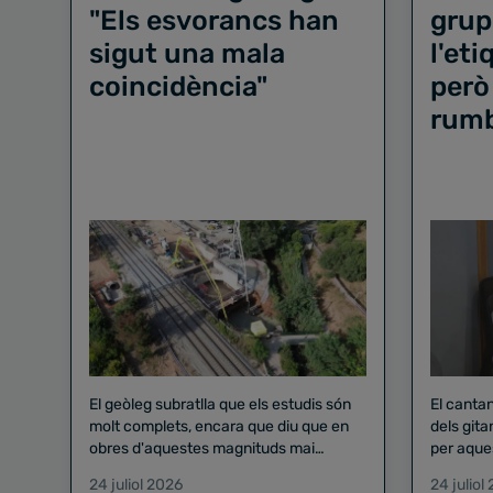
"Els esvorancs han
grup
sigut una mala
l'et
coincidència"
però
rum
El geòleg subratlla que els estudis són
El canta
molt complets, encara que diu que en
dels gita
obres d'aquestes magnituds mai
per aque
existeix el risc zero
24 juliol 2026
24 juliol