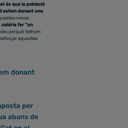
at és que la població
li estem donant una
aquestes noves
 caldria fer “un
sibles perquè tothom
 reforçar aquestes
.
stem donant
 aposta per
gua abans de
Cat
en el…