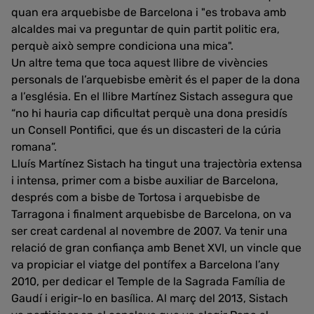
quan era arquebisbe de Barcelona i "es trobava amb
alcaldes mai va preguntar de quin partit politic era,
perquè això sempre condiciona una mica".
Un altre tema que toca aquest llibre de vivències
personals de l’arquebisbe emèrit és el paper de la dona
a l’església. En el llibre Martínez Sistach assegura que
“no hi hauria cap dificultat perquè una dona presidís
un Consell Pontifici, que és un discasteri de la cúria
romana”.
Lluís Martínez Sistach ha tingut una trajectòria extensa
i intensa, primer com a bisbe auxiliar de Barcelona,
després com a bisbe de Tortosa i arquebisbe de
Tarragona i finalment arquebisbe de Barcelona, on va
ser creat cardenal al novembre de 2007. Va tenir una
relació de gran confiança amb Benet XVI, un vincle que
va propiciar el viatge del pontífex a Barcelona l’any
2010, per dedicar el Temple de la Sagrada Família de
Gaudí i erigir-lo en basílica. Al març del 2013, Sistach