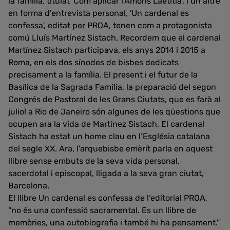
la família, titulat 'Com aplicar l'Amoris Laetitia', i un altre
en forma d'entrevista personal, 'Un cardenal es
confessa', editat per PROA, tenen com a protagonista
comú Lluís Martínez Sistach. Recordem que el cardenal
Martínez Sistach participava, els anys 2014 i 2015 a
Roma, en els dos sínodes de bisbes dedicats
precisament a la família. El present i el futur de la
Basílica de la Sagrada Família, la preparació del segon
Congrés de Pastoral de les Grans Ciutats, que es farà al
juliol a Rio de Janeiro són algunes de les qüestions que
ocupen ara la vida de Martínez Sistach, El cardenal
Sistach ha estat un home clau en l’Església catalana
del segle XX. Ara, l’arquebisbe emèrit parla en aquest
llibre sense embuts de la seva vida personal,
sacerdotal i episcopal, lligada a la seva gran ciutat,
Barcelona.
El llibre Un cardenal es confessa de l’editorial PROA,
“no és una confessió sacramental. Es un llibre de
memòries, una autobiografia i també hi ha pensament.”