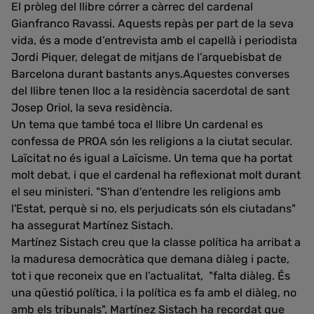
El pròleg del llibre córrer a càrrec del cardenal
Gianfranco Ravassi. Aquests repàs per part de la seva
vida, és a mode d’entrevista amb el capellà i periodista
Jordi Piquer, delegat de mitjans de l’arquebisbat de
Barcelona durant bastants anys.Aquestes converses
del llibre tenen lloc a la residència sacerdotal de sant
Josep Oriol, la seva residència.
Un tema que també toca el llibre Un cardenal es
confessa de PROA són les religions a la ciutat secular.
Laïcitat no és igual a Laïcisme. Un tema que ha portat
molt debat, i que el cardenal ha reflexionat molt durant
el seu ministeri. "S'han d'entendre les religions amb
l'Estat, perquè si no, els perjudicats són els ciutadans"
ha assegurat Martínez Sistach.
Martínez Sistach creu que la classe política ha arribat a
la maduresa democràtica que demana diàleg i pacte,
tot i que reconeix que en l’actualitat, "falta diàleg. És
una qüestió política, i la política es fa amb el diàleg, no
amb els tribunals". Martínez Sistach ha recordat que