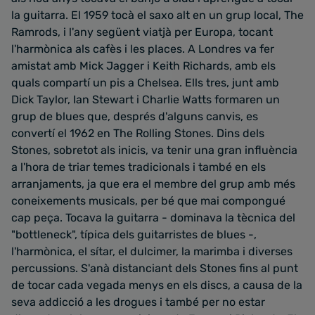
la guitarra. El 1959 tocà el saxo alt en un grup local, The
Ramrods, i l'any següent viatjà per Europa, tocant
l'harmònica als cafès i les places. A Londres va fer
amistat amb Mick Jagger i Keith Richards, amb els
quals compartí un pis a Chelsea. Ells tres, junt amb
Dick Taylor, Ian Stewart i Charlie Watts formaren un
grup de blues que, després d'alguns canvis, es
convertí el 1962 en The Rolling Stones. Dins dels
Stones, sobretot als inicis, va tenir una gran influència
a l'hora de triar temes tradicionals i també en els
arranjaments, ja que era el membre del grup amb més
coneixements musicals, per bé que mai compongué
cap peça. Tocava la guitarra - dominava la tècnica del
"bottleneck", típica dels guitarristes de blues -,
l'harmònica, el sítar, el dulcimer, la marimba i diverses
percussions. S'anà distanciant dels Stones fins al punt
de tocar cada vegada menys en els discs, a causa de la
seva addicció a les drogues i també per no estar