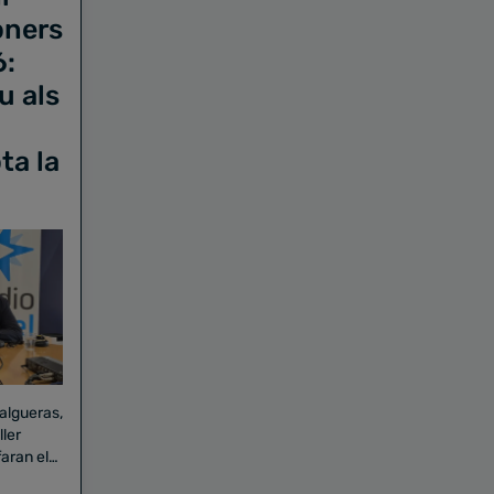
oners
6:
u als
ta la
Falgueras,
aran el