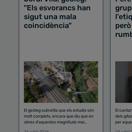
"Els esvorancs han
grup
sigut una mala
l'et
coincidència"
però
rum
El geòleg subratlla que els estudis són
El canta
molt complets, encara que diu que en
dels gita
obres d'aquestes magnituds mai
per aque
existeix el risc zero
24 juliol 2026
24 juliol