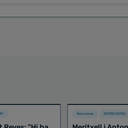
AT
Barcelona
ENTREVISTES
t Reyes: "Hi ha
Meritxell i Anton