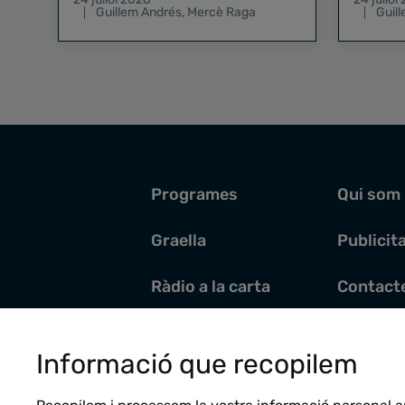
Guillem Andrés
,
Mercè Raga
Guil
Programes
Qui som
Graella
Publicit
Ràdio a la carta
Contact
Pòdcasts
Santoral
Informació que recopilem
Actualitat