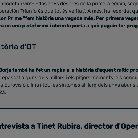
nècdota i vint-i-dos anys després de la primera edició, sego
Operación Triunfo és que tot és veritat". A més, ha recordat q
on Prime "fem història una vegada més. Per primera vega
a en una plataforma i obrim la porta a què puguin fer prog
stòria d'OT
Borja també ha fet un repàs a la història d'aquest mític p
 repassat alguns dels millors i els pitjors moments, els con
Eurovisió i, fins i tot, les sintonies al llarg dels anys abans 
23.
trevista a Tinet Rubira, director d'Ope