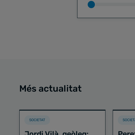
Més actualitat
SOCIETAT
SOCIET
Jordi Vilà, geòleg:
Pere