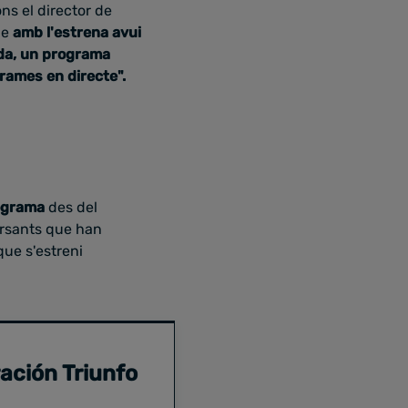
ns el director de
ue
amb l'estrena avui
da, un programa
rames en directe".
rograma
des del
cursants que han
que s'estreni
ración Triunfo