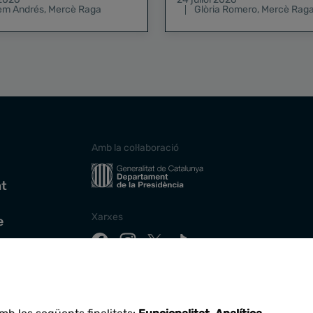
lem Andrés
,
Mercè Raga
Glòria Romero
,
Mercè Rag
Amb la col·laboració
at
Xarxes
e
Descarrega la nostra app