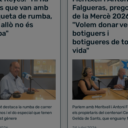
s que van amb
Falgueras, preg
iqueta de rumba,
de la Mercè 202
 allò no és
"Volem donar ve
ba"
botiguers i
botigueres de to
vida"
nt destaca la rumba de carrer
Parlem amb Meritxell i Antoni 
nos i el do especial que tenen
els propietaris del centenari Celler
st gènere
Gelida de Sants, que enguany f
pregó de la Mercè
 2026
24 juliol 2026