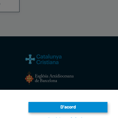
a
Avís legal
D'acord