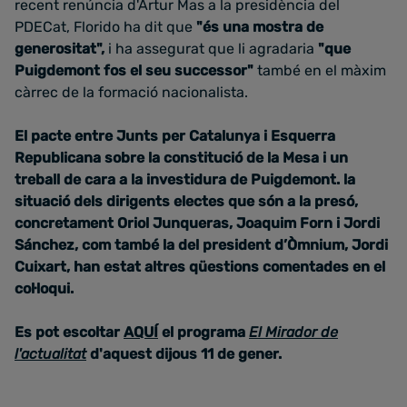
recent renúncia d'Artur Mas a la presidència del
PDECat, Florido ha dit que
"és una mostra de
generositat",
i ha assegurat que li agradaria
"que
Puigdemont fos el seu successor"
també en el màxim
càrrec de la formació nacionalista.
El pacte entre Junts per Catalunya i Esquerra
Republicana sobre la constitució de la Mesa i un
treball de cara a la investidura de Puigdemont. l
a
situació dels dirigents electes que són a la presó,
concretament Oriol Junqueras, Joaquim Forn i Jordi
Sánchez, com també la del president d’Òmnium, Jordi
Cuixart, han estat altres qüestions comentades en el
col·loqui.
Es pot escoltar
AQUÍ
el programa
El Mirador de
l'actualitat
d'aquest dijous 11 de gener.