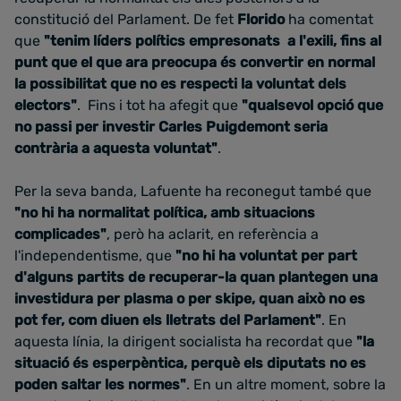
constitució del Parlament. De fet
Florido
ha comentat
que
"tenim líders polítics empresonats a l'exili, fins al
punt que el que ara preocupa és convertir en normal
la possibilitat que no es respecti la voluntat dels
electors"
. Fins i tot ha afegit que
"qualsevol opció que
no passi per investir Carles Puigdemont seria
contrària a aquesta voluntat"
.
Per la seva banda, Lafuente ha reconegut també que
"no hi ha normalitat política, amb situacions
complicades"
, però ha aclarit, en referència a
l'independentisme, que
"no hi ha voluntat per part
d'alguns partits de recuperar-la quan plantegen una
investidura per plasma o per skipe, quan això no es
pot fer, com diuen els lletrats del Parlament"
. En
aquesta línia, la dirigent socialista ha recordat que
"la
situació és esperpèntica, perquè els diputats no es
poden saltar les normes"
. En un altre moment, sobre la