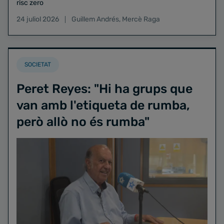
risc zero
24 juliol 2026
Guillem Andrés
,
Mercè Raga
SOCIETAT
Peret Reyes: "Hi ha grups que
van amb l'etiqueta de rumba,
però allò no és rumba"