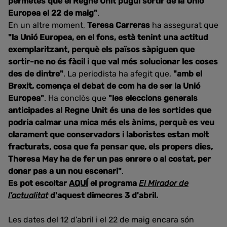
permetés que el Regne Unit pugui sortir de la Unió
Europea el 22 de maig"
.
En un altre moment,
Teresa Carreras
ha assegurat que
"la Unió Europea, en el fons, està tenint una actitud
exemplaritzant, perquè els països sàpiguen que
sortir-ne no és fàcil i que val més solucionar les coses
des de dintre"
. La periodista ha afegit que,
"amb el
Brexit, comença el debat de com ha de ser la Unió
Europea"
. Ha conclòs que
"les eleccions generals
anticipades al Regne Unit és una de les sortides que
podria calmar una mica més els ànims, perquè es veu
clarament que conservadors i laboristes estan molt
fracturats, cosa que fa pensar que, els propers dies,
Theresa May ha de fer un pas enrere o al costat, per
donar pas a un nou escenari"
.
Es pot escoltar
AQUÍ
el programa
El Mirador de
l'actualitat
d'aquest dimecres 3 d'abril.
Les dates del 12 d’abril i el 22 de maig encara són