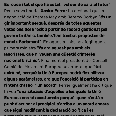
Europea i tot el que ha estat i vol ser de cara al futur"
.
Per la seva banda,
Xavier Ferrer
ha destacat que la
negociació de Theresa May amb Jeremy Corbyn
"és un
gir important perquè, després de totes aquestes
votacions del Brexit a partir de l'acord gestionat pel
govern britànic, també s'han tombat propostes del
mateix Parlament"
. En aquesta línia, ha afegit que la
primera ministra
"fa ara aquest pas amb els
laboristes, que hi veuen una qüestió d'interès
nacional britànic"
. Finalment el president del Consell
Català del Moviment Europeu ha apuntat que
"tot
anirà bé, perquè la Unió Europea podrà flexibilitzar
alguns paràmetres, ara que l'oposició hi participa en
l'intent d'assolir un acord"
. Ferrer igualment ha dit que
hi veu
"una situació d'aquelles a les quals la Unió
Europea ens té acostumats perquè, quan s'està a
punt d'arribar al precipici, s'arriba a un acord encara
que sigui modificant la declaració política i es