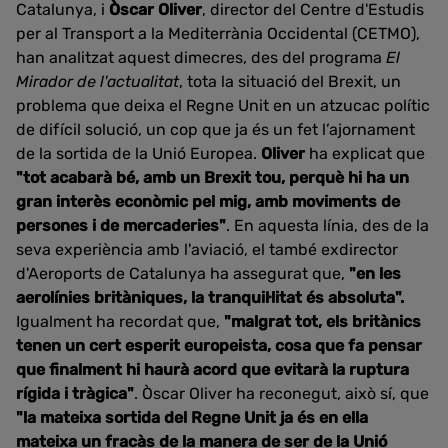
Catalunya, i
Òscar Oliver
, director del Centre d'Estudis
per al Transport a la Mediterrània Occidental (CETMO),
han analitzat aquest dimecres, des del programa
El
Mirador de l'actualitat
, tota la situació del Brexit, un
problema que deixa el Regne Unit en un atzucac polític
de difícil solució, un cop que ja és un fet l’ajornament
de la sortida de la Unió Europea.
Oliver
ha explicat que
"tot acabarà bé, amb un Brexit tou, perquè hi ha un
gran interès econòmic pel mig, amb moviments de
persones i de mercaderies"
. En aquesta línia, des de la
seva experiència amb l'aviació, el també exdirector
d'Aeroports de Catalunya ha assegurat que,
"en les
aerolínies britàniques, la tranquil·litat és absoluta".
Igualment ha recordat que,
"malgrat tot, els britànics
tenen un cert esperit europeista, cosa que fa pensar
que finalment hi haurà acord que evitarà la ruptura
rígida i tràgica"
. Òscar Oliver ha reconegut, això sí, que
"la mateixa sortida del Regne Unit ja és en ella
mateixa un fracàs de la manera de ser de la Unió