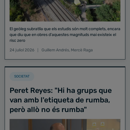
El geòleg subratlla que els estudis són molt complets, encara
que diu que en obres d'aquestes magnituds mai existeix el
risc zero
24 juliol 2026
Guillem Andrés
,
Mercè Raga
SOCIETAT
Peret Reyes: "Hi ha grups que
van amb l'etiqueta de rumba,
però allò no és rumba"