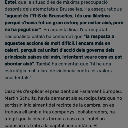
Estel
, que la situació és de màxima preocupació
després dels atemptats a Brussel·les. Ha assegurat que
"aquest és l'11-S de Brussel·les, i és una llàstima
perquè s'havia fet un gran esforç per evitar això, però
no ha pogut ser"
. En aquesta línia, l'eurodiputat
nacionalista català ha comentat que
"la resposta a
aquestes accions és molt difícil, i encara més en
calent, perquè cal unitat d'acció dels governs dels
principals països del món, intentant veure com es pot
abordar això"
. També ha comentat que "hi ha una
estratègia molt clara de violència contra els valors
occidentals".
Després d'explicar el president del Parlament Europeu,
Martin Schultz, havia demanat als eurodiputats que no
sortissin inicialment del recinte de la cambra, on es
trobava ell amb altres companys i col·laboradors, ha
afegit que la idea és tornar a casa o a l'hotel on
cadascú es trobi a la capital comunitària. El