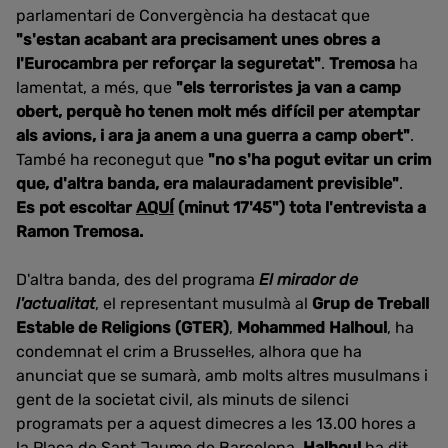
parlamentari de Convergència ha destacat que
"s'estan acabant ara precisament unes obres a
l'Eurocambra per reforçar la seguretat"
.
Tremosa
ha
lamentat, a més, que
"els terroristes ja van a camp
obert, perquè ho tenen molt més difícil per atemptar
als avions, i ara ja anem a una guerra a camp obert"
.
També ha reconegut que
"no s'ha pogut evitar un crim
que, d'altra banda, era malauradament previsible"
.
Es pot escoltar
AQUÍ
(minut 17'45") tota l'entrevista a
Ramon Tremosa.
D'altra banda, des del programa
El mirador de
l'actualitat
, el representant musulmà al
Grup de Treball
Estable de Religions (GTER)
,
Mohammed Halhoul
, ha
condemnat el crim a Brussel·les, alhora que ha
anunciat que se sumarà, amb molts altres musulmans i
gent de la societat civil, als minuts de silenci
programats per a aquest dimecres a les 13.00 hores a
la Plaça de Sant Jaume de Barcelona.
Halhoul
ha dit