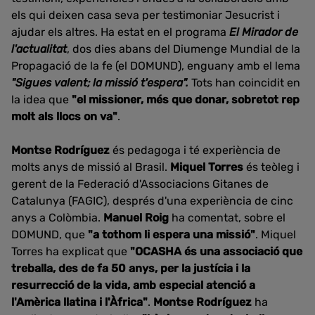
els qui deixen casa seva per testimoniar Jesucrist i
ajudar els altres. Ha estat en el programa
El Mirador de
l'actualitat
, dos dies abans del Diumenge Mundial de la
Propagació de la fe (el DOMUND), enguany amb el lema
"Sigues valent; la missió t'espera".
Tots han coincidit en
la idea que
"el missioner, més que donar, sobretot rep
molt als llocs on va"
.
Montse Rodríguez
és pedagoga i té experiència de
molts anys de missió al Brasil.
Miquel Torres
és teòleg i
gerent de la Federació d'Associacions Gitanes de
Catalunya (FAGIC), després d'una experiència de cinc
anys a Colòmbia.
Manuel Roig
ha comentat, sobre el
DOMUND, que
"a tothom li espera una missió"
. Miquel
Torres ha explicat que
"OCASHA és una associació que
treballa, des de fa 50 anys, per la justícia i la
resurrecció de la vida, amb especial atenció a
l'Amèrica llatina i l'Àfrica"
.
Montse Rodríguez
ha