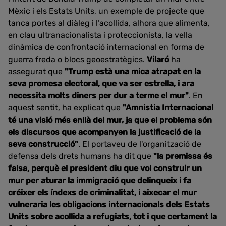
Mèxic i els Estats Units, un exemple de projecte que
tanca portes al diàleg i l’acollida, alhora que alimenta,
en clau ultranacionalista i proteccionista, la vella
dinàmica de confrontació internacional en forma de
guerra freda o blocs geoestratègics.
Vilaró
ha
assegurat que
"Trump està una mica atrapat en la
seva promesa electoral, que va ser estrella, i ara
necessita molts diners per dur a terme el mur"
. En
aquest sentit, ha explicat que
"Amnistia Internacional
té una visió més enllà del mur, ja que el problema són
els discursos que acompanyen la justificació de la
seva construcció"
. El portaveu de l'organització de
defensa dels drets humans ha dit que
"la premissa és
falsa, perquè el president diu que vol construir un
mur per aturar la immigració que delinqueix i fa
créixer els índexs de criminalitat, i aixecar el mur
vulneraria les obligacions internacionals dels Estats
Units sobre acollida a refugiats, tot i que certament la