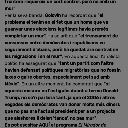
frontera requereix un cert control, però no amb un
mur"
.
Per la seva banda,
Golovin
ha recordat que
"el
problema el tenim en el fet que un home que va
guanyar unes eleccions legítimes havia promès
completar un mur".
Ha aclarit que
"el trencament de
consensos entre demòcrates i republicans ve
segurament d'abans, però ha quedat ara centrat en
les migracions i en el mur"
. En aquesta línia, l'analista
polític ha assegurat que
"tant un partit com l'altre
havien defensat polítiques migratòries que no fossin
laxes o gaire obertes, especialment pel sud amb
Mèxic"
. En un altre moment, ha comentat que
"si
aquesta mesura no l'estigués duent a terme Donald
Trump, no se'n parlaria tant, ja que el 2006 i altres
vegades els demòcrates van donar molts més diners
que no pas ara l'actual president per a un projecte
que aleshores li deien 'tanca', no pas mur"
.
Es pot escoltar
AQUÍ
el programa
El Mirador de