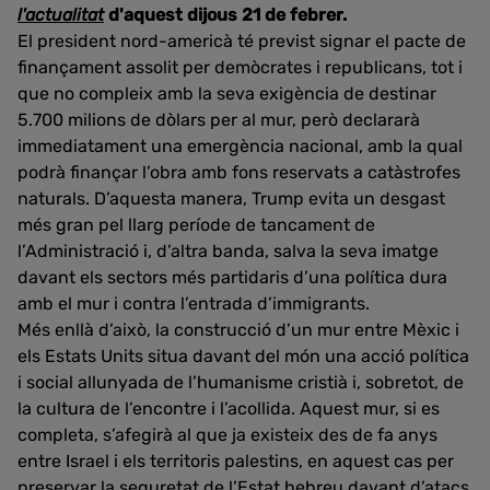
l'actualitat
d'aquest dijous 21 de febrer.
El president nord-americà té previst signar el pacte de
finançament assolit per demòcrates i republicans, tot i
que no compleix amb la seva exigència de destinar
5.700 milions de dòlars per al mur, però declararà
immediatament una emergència nacional, amb la qual
podrà finançar l’obra amb fons reservats a catàstrofes
naturals. D’aquesta manera, Trump evita un desgast
més gran pel llarg període de tancament de
l’Administració i, d’altra banda, salva la seva imatge
davant els sectors més partidaris d’una política dura
amb el mur i contra l’entrada d’immigrants.
Més enllà d’això, la construcció d’un mur entre Mèxic i
els Estats Units situa davant del món una acció política
i social allunyada de l’humanisme cristià i, sobretot, de
la cultura de l’encontre i l’acollida. Aquest mur, si es
completa, s’afegirà al que ja existeix des de fa anys
entre Israel i els territoris palestins, en aquest cas per
preservar la seguretat de l’Estat hebreu davant d’atacs