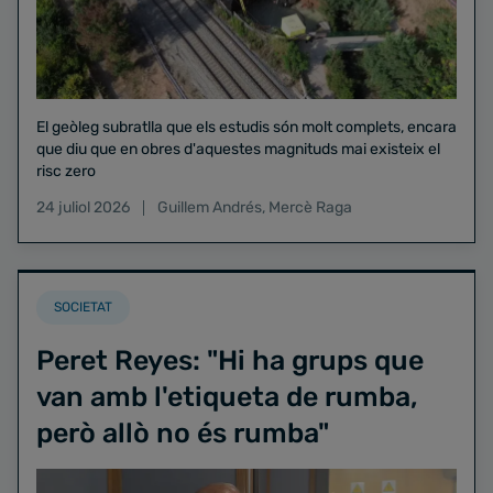
El geòleg subratlla que els estudis són molt complets, encara
que diu que en obres d'aquestes magnituds mai existeix el
risc zero
24 juliol 2026
Guillem Andrés
,
Mercè Raga
SOCIETAT
Peret Reyes: "Hi ha grups que
van amb l'etiqueta de rumba,
però allò no és rumba"