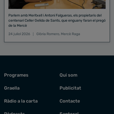
Parlem amb Meritxell i Antoni Falgueras, els propietaris del
centenari Celler Gelida de Sants, que enguany faran el pregó
de la Mercè
24 juliol 2026
Glòria Romero
,
Mercè Raga
Programes
Qui som
Graella
Publicitat
Ràdio a la carta
Contacte
Pòdcasts
Santoral