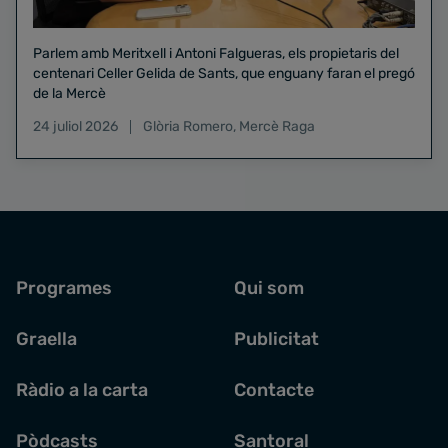
Parlem amb Meritxell i Antoni Falgueras, els propietaris del
centenari Celler Gelida de Sants, que enguany faran el pregó
de la Mercè
24 juliol 2026
Glòria Romero
,
Mercè Raga
Programes
Qui som
Graella
Publicitat
Ràdio a la carta
Contacte
Pòdcasts
Santoral