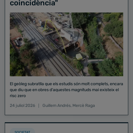
coincidència"
El geòleg subratlla que els estudis són molt complets, encara
que diu que en obres d'aquestes magnituds mai existeix el
risc zero
24 juliol 2026
Guillem Andrés
,
Mercè Raga
SOCIETAT