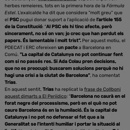
herbes remeieres, tots en la primera hora de la
Fórmula
Estel
. L’exalcalde ha dit que considera "molt greu" que
el
PSC
pugui donar suport a l’aplicació de
l’article 155
de la Constitució
: “
Al PSC els hi tinc afecte, però
sincerament, no sé on van; jo crec que
han perdut els
papers. És lamentable i molt trist”.
Per aquest motiu, el
PDECAT i ERC ofereixen
un pacte
a Barcelona en
Comú.
“La capital de Catalunya no pot continuar fent
com si no passés res. Si Ada Colau pren decisions,
que no es preocupi: buscarem solucions perquè no hi
hagi una crisi a la ciutat de Barcelona”
, ha comentat
Trias
.
En aquest sentit,
Trias
ha replicat la
frase de Collboni
aquest dimarts a El Periídico
: “
Barcelona no caurà en el
forat negre del processisme, però en el què no pot
caure Barcelona és en la humilació. És la capital de
Catalunya i no pot no defensar el fet que a la
Generalitat se l'intenti humiliar i portar la situació al