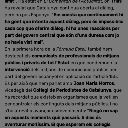
limit”
. Ha estat en
El Comentari de l’Actualitat
, on
Trias
ha revelat que Catalunya continua oberta al diàleg,
però no pas Espanya: “
Em consta que contínuament hi
ha gent que intenta aquest diàleg, pero és impossible:
cada cop que oferim diàleg, hi ha unes reaccions per
part del govern central que són d’una duresa com jo
no havia vist mai”
.
En la primera hora de la
Fórmula Estel,
també hem
destacat els
comunicats de professionals de mitjans
públics i privats de tot l'Estat
en què condemnen la
intervenció
dels mitjans de comunicació públics per
part del govern espanyol en aplicació de l'article 155.
És per això que hem parlat amb
Joan Maria Morros
,
vicedegà del
Col·legi de Periodistes de Catalunya
, que
ha recordat que existeixen organismes que ja vetllen
per controlar els continguts dels mitjans públics, i no
s’ha atrevit a avançar esdeveniments:
“Ningú no sap
en aquests moments què passarà. 5 dies és
aventurar moltíssim. El que esperem els col·legis