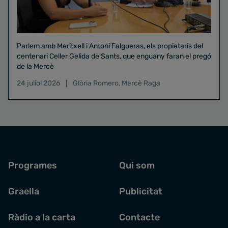
Parlem amb Meritxell i Antoni Falgueras, els propietaris del
centenari Celler Gelida de Sants, que enguany faran el pregó
de la Mercè
24 juliol 2026
Glòria Romero
,
Mercè Raga
Programes
Qui som
Graella
Publicitat
Ràdio a la carta
Contacte