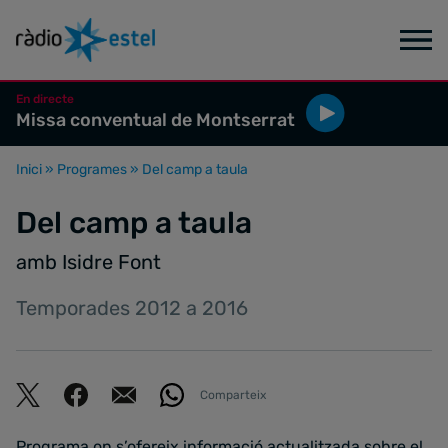
En directe
Missa conventual de Montserrat
Inici
»
Programes
»
Del camp a taula
Del camp a taula
amb Isidre Font
Temporades 2012 a 2016
Comparteix
Programa on s’ofereix informació actualitzada sobre el