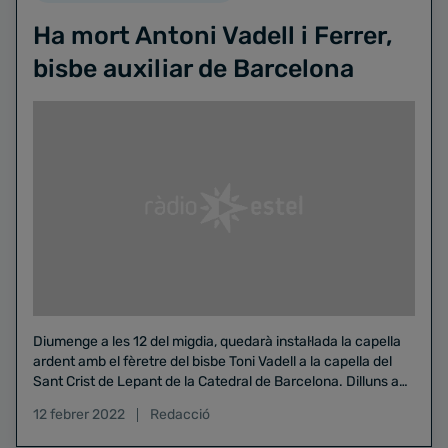
Ha mort Antoni Vadell i Ferrer,
bisbe auxiliar de Barcelona
Diumenge a les 12 del migdia, quedarà instal·lada la capella
ardent amb el fèretre del bisbe Toni Vadell a la capella del
Sant Crist de Lepant de la Catedral de Barcelona. Dilluns a
les 11 del matí, Funeral de corpore in sepulto a l’altar major
12 febrer 2022
Redacció
de la catedral de Barcelona. Presidirà l’arquebisbe de
Barcelona, el cardenal Joan Josep Omella