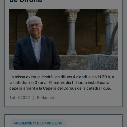
La missa exequial tindrà lloc dilluns 4 d’abril, a les 11.30 h, a
la catedral de Girona. El mateix dia hi haura instal·lada la
capella ardent a la Capella del Corpus de la catedral, que
estarà oberta des de les 8 fins a les 11 h.
1 abril 2022
Redacció
ARQUEBISBAT DE BARCELONA