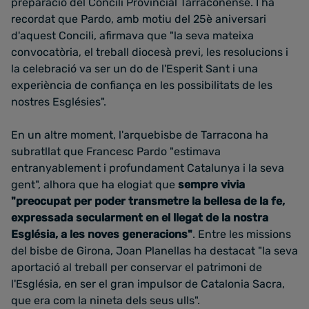
preparació del Concili Provincial Tarraconense. I ha
recordat que Pardo, amb motiu del 25è aniversari
d'aquest Concili, afirmava que "la seva mateixa
convocatòria, el treball diocesà previ, les resolucions i
la celebració va ser un do de l'Esperit Sant i una
experiència de confiança en les possibilitats de les
nostres Esglésies".
En un altre moment, l'arquebisbe de Tarracona ha
subratllat que Francesc Pardo "estimava
entranyablement i profundament Catalunya i la seva
gent", alhora que ha elogiat que
sempre vivia
"preocupat per poder transmetre la bellesa de la fe,
expressada secularment en el llegat de la nostra
Església, a les noves generacions"
. Entre les missions
del bisbe de Girona, Joan Planellas ha destacat "la seva
aportació al treball per conservar el patrimoni de
l'Església, en ser el gran impulsor de Catalonia Sacra,
que era com la nineta dels seus ulls".