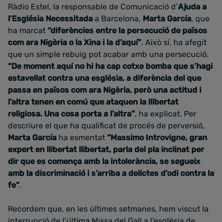
Ràdio Estel, la responsable de Comunicació d’
Ajuda a
l’Església Necessitada
a Barcelona,
Marta García
, que
ha marcat
“diferències entre la persecució de països
com ara Nigèria o la Xina i la d’aquí”
. Això sí, ha afegit
que un simple rebuig pot acabar amb una persecució.
“De moment aquí no hi ha cap cotxe bomba que s’hagi
estavellat contra una església, a diferència del que
passa en països com ara Nigèria, però una actitud i
l’altra tenen en comú que ataquen la llibertat
religiosa. Una cosa porta a l’altra”
, ha explicat. Per
descriure el que ha qualificat de procés de perversió,
Marta García
ha esmentat
“Massimo Introvigne, gran
expert en llibertat llibertat, parla del pla inclinat per
dir que es comença amb la intolerància, se segueix
amb la discriminació i s’arriba a delictes d’odi contra la
fe”
.
Recordem que, en les últimes setmanes, hem viscut la
interrupció de l’última Missa del Gall a l’església de