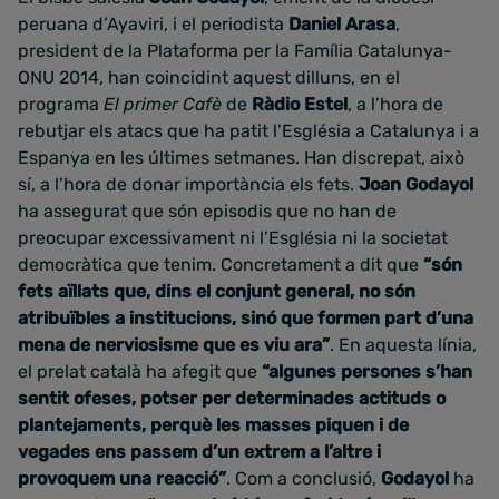
peruana d’Ayaviri, i el periodista
Daniel Arasa
,
president de la Plataforma per la Família Catalunya-
ONU 2014, han coincidint aquest dilluns, en el
programa
El primer Cafè
de
Ràdio Estel
, a l’hora de
rebutjar els atacs que ha patit l’Església a Catalunya i a
Espanya en les últimes setmanes. Han discrepat, això
sí, a l’hora de donar importància els fets.
Joan Godayol
ha assegurat que són episodis que no han de
preocupar excessivament ni l’Església ni la societat
democràtica que tenim. Concretament a dit que
“són
fets aïllats que, dins el conjunt general, no són
atribuïbles a institucions, sinó que formen part d’una
mena de nerviosisme que es viu ara”
. En aquesta línia,
el prelat català ha afegit que
“algunes persones s’han
sentit ofeses, potser per determinades actituds o
plantejaments, perquè les masses piquen i de
vegades ens passem d’un extrem a l’altre i
provoquem una reacció”
. Com a conclusió,
Godayol
ha