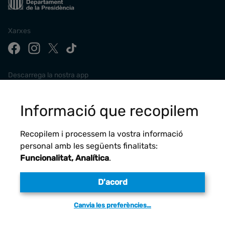
Xarxes
Descarrega la nostra app
Informació que recopilem
Recopilem i processem la vostra informació
personal amb les següents finalitats:
Funcionalitat, Analítica
.
D'acord
Avís legal
Canvia les preferències…