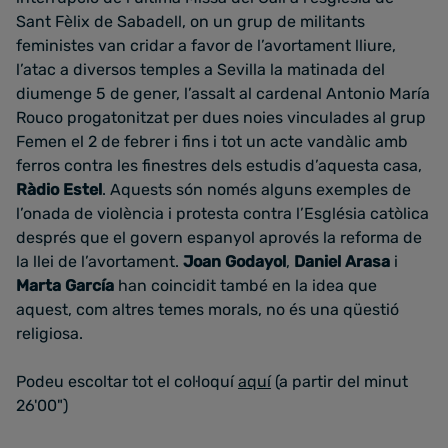
Sant Fèlix de Sabadell, on un grup de militants
feministes van cridar a favor de l’avortament lliure,
l’atac a diversos temples a Sevilla la matinada del
diumenge 5 de gener, l’assalt al cardenal Antonio María
Rouco progatonitzat per dues noies vinculades al grup
Femen el 2 de febrer i fins i tot un acte vandàlic amb
ferros contra les finestres dels estudis d’aquesta casa,
Ràdio Estel
. Aquests són només alguns exemples de
l’onada de violència i protesta contra l’Església catòlica
després que el govern espanyol aprovés la reforma de
la llei de l’avortament.
Joan Godayol
,
Daniel Arasa
i
Marta García
han coincidit també en la idea que
aquest, com altres temes morals, no és una qüestió
religiosa.
Podeu escoltar tot el col·loquí
aquí
(a partir del minut
26'00")