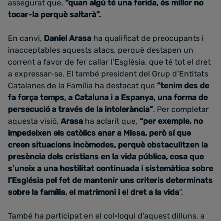
assegurat que,
“quan algú té una ferida, és millor no
tocar-la perquè saltarà”.
En canvi,
Daniel Arasa
ha qualificat de preocupants i
inacceptables aquests atacs, perquè destapen un
corrent a favor de fer callar l’Església, que té tot el dret
a expressar-se. El també president del Grup d’Entitats
Catalanes de la Família ha destacat que
“tenim des de
fa força temps, a Cataluna i a Espanya, una forma de
persecució a través de la intolerància”
. Per completar
aquesta visió,
Arasa
ha aclarit que,
“per exemple, no
impedeixen els catòlics anar a Missa, però sí que
creen situacions incòmodes, perquè obstaculitzen la
presència dels cristians en la vida pública, cosa que
s’uneix a una hostilitat continuada i sistemàtica sobre
l’Església pel fet de mantenir uns criteris determinats
sobre la família, el matrimoni i el dret a la vida
”.
També ha participat en el col•loqui d’aquest dilluns, a