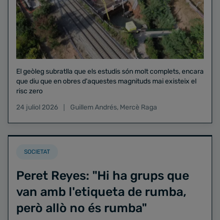
El geòleg subratlla que els estudis són molt complets, encara
que diu que en obres d'aquestes magnituds mai existeix el
risc zero
24 juliol 2026
Guillem Andrés
,
Mercè Raga
SOCIETAT
Peret Reyes: "Hi ha grups que
van amb l'etiqueta de rumba,
però allò no és rumba"