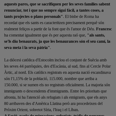
aquests pares, que se sacrifiquen per les seves famílies sabent
renunciar, tot i que no sempre sigui fàcil, a tantes coses, a
tants
projectes o plans personals"
.
El bisbe de Roma ha
recordat que els sants es caracteritzen precisament perquè són
realment feliços a partir de la
font que és l'amor de Déu.
Francesc
ha comentat igualment que és p
er aquesta raó que,
"als sants,
se'ls diu benaurats, ja que
les benaurances són el seu camí, la
seva meta i la seva pàtria"
.
La diòcesi catòlica d'Estocolm inclou el conjunt de Suècia amb
les seves 44 parròquies, des d'Escània, al sud, fins al Cercle Polar
Àrtic, al nord. Els catòlics registrats en aquesta nació escandinava
són l'1,15% de la població, 115.000, nombre que arriba a
150.000, si se sumen els no registrats oficialment. La majoria són
immigrants o descendents d'immigrants. Entre les prioritats que
afronta, hi ha l'atenció als refugiats i als emigrants, que els anys
80 arribaven des d'Amèrica Llatina però ara procedeixen del
Pròxim Orient, sobretot Síria, l'Iraq i el Líban.
A l'avió, parla de migracions, refugiats, tràfic de persones,