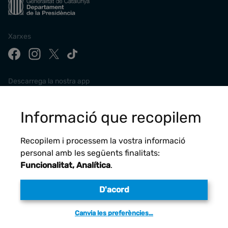
Xarxes
Descarrega la nostra app
Informació que recopilem
Recopilem i processem la vostra informació
personal amb les següents finalitats:
Funcionalitat, Analítica
.
D'acord
Avís legal
Canvia les preferències…