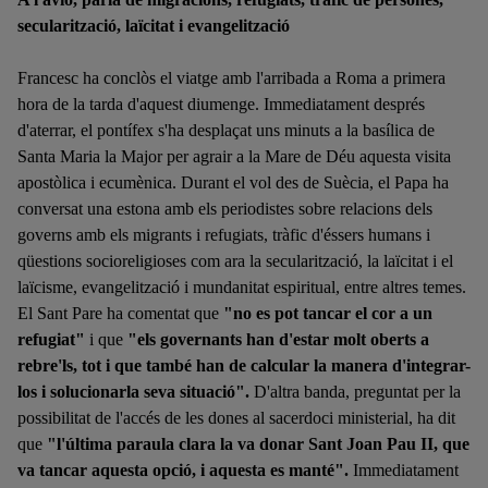
secularització, laïcitat i evangelització
Francesc ha conclòs el viatge amb l'arribada a Roma a primera
hora de la tarda d'aquest diumenge. Immediatament després
d'aterrar, el pontífex s'ha desplaçat uns minuts a la basílica de
Santa Maria la Major per agrair a la Mare de Déu aquesta visita
apostòlica i ecumènica. Durant el vol des de Suècia, el Papa ha
conversat una estona amb els periodistes sobre relacions dels
governs amb els migrants i refugiats, tràfic d'éssers humans i
qüestions socioreligioses com ara la secularització, la laïcitat i el
laïcisme, evangelització i mundanitat espiritual, entre altres temes.
El Sant Pare ha comentat que
"no es pot tancar el cor a un
refugiat"
i que
"els governants han d'estar molt oberts a
rebre'ls, tot i que també han de calcular la manera d'integrar-
los i solucionarla seva situació".
D'altra banda, preguntat per la
possibilitat de l'accés de les dones al sacerdoci ministerial, ha dit
que
"l'última paraula clara la va donar Sant Joan Pau II, que
va tancar aquesta opció, i aquesta es manté".
Immediatament