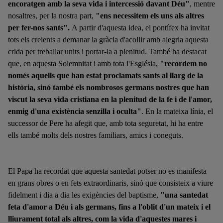
encoratgen amb la seva vida i intercessió davant Déu"
, mentre
nosaltres, per la nostra part,
"ens necessitem els uns als altres
per fer-nos sants".
A partir d'aquesta idea, el pontífex ha invitat
tots els creients a demanar la gràcia d'acollir amb alegria aquesta
crida per treballar units i portar-la a plenitud.
També ha destacat
que, en aquesta Solemnitat i amb tota l'Església,
"recordem no
només aquells que han estat proclamats sants al llarg de la
història, sinó també els nombrosos germans nostres que han
viscut la seva vida cristiana en la plenitud
de la fe i de l'amor,
enmig d'una existència senzilla i oculta"
.
En la mateixa línia, el
successor de Pere ha afegit que, amb tota seguretat, hi ha entre
ells també molts dels nostres familiars, amics i coneguts.
El Papa ha recordat que aquesta
santedat potser no es manifesta
en grans obres o en fets extraordinaris, sinó que consisteix a viure
fidelment i dia a dia les exigències del baptisme,
"una
santedat
feta d'amor a Déu i als germans, fins a l'oblit d'un mateix
i el
lliurament total als altres, com la vida d'aquestes mares i