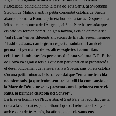
l’Eucaristia, coincidint amb la festa de Tots Sants, al Swedbank
Stadion de Malmö i amb la petita comunitat catòlica de Suècia,
abans de tornar a Roma a primera hora de la tarda.
Després de la
Missa, en el moment de l'Àngelus, el Sant Pare
h
a recordat
que
els catòlics
formen
part
d'una
gran família,
i
els ha animat
a ser
"sal i llum"
en les diferents
situacions
de la vida,
seguint
sempre
"l'estil de Jesús, i amb gran respecte i solidaritat amb els
germans i germanes de les altres esglésies i comunitats
cristianes i amb totes les persones de bona voluntat".
El Bisbe
de Roma
va agrair
a
tots els que han
participat
en la preparació
i
el desenvolupament de
la seva visita a
Suècia,
país on els
catòlics
són una
petita
minoria,
i
els ha recordat que
"en la nostra vida
no estem sols, ja que tenim sempre l'auxili i la companyia de
la Mare de Déu, que se'ns presenta com la primera entre els
sants, la primera deixebla del Senyor".
En la seva homilia de l'Eucaristia, el Sant Pare h
a recordat que la
crida a la santedat és per a tothom i que cal rebre-la del Senyor
amb esperit de fe.
A més, ha afirmat que
"els sants ens