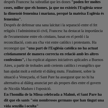
després Francesc ha subratllat que les dones
"poden fer moltes
coses, millor que els homes, ja que no existeix l'Església sense
la dimensió femenina i mariana, perquè la mateixa Església és
femenina"
.
Després de defensar una sana laïcitat i la separació entre el fet
religiós i l'administració civil, Francesc ha destacat la importància
de l'ecumenisme entre els cristians, basat en el perdó i la
reconciliació, com ara s'ha vist entre catòlics i protestants. Ha
reconegut que
"una part de l'Església catòlica no ha actuat
cristianament de manera correcta en relació amb les altres
confessions",
i ha explicat algunes iniciatives aplicades a Buenos
Aires, a partir de trobades amb creients catòlics i evangèlics que
han ajudat molt a enfortir el diàleg mutu. Finalment, sobre la
situació a Veneçuela, el Sant Pare ha assegurat que no hi ha
alternativa al diàleg anunciat per als propers dies entre el govern
de Nicolás Maduro i l'oposició.
En l'homilia de la Missa celebrada a Malmö, el Sant Pare ha
dit que els sants "són nombrosos germans que han tingut una
vida senzilla i oculta"