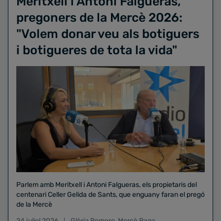
Meritxell i Antoni Falgueras,
pregoners de la Mercè 2026:
"Volem donar veu als botiguers
i botigueres de tota la vida"
Parlem amb Meritxell i Antoni Falgueras, els propietaris del
centenari Celler Gelida de Sants, que enguany faran el pregó
de la Mercè
24 juliol 2026
Glòria Romero
,
Mercè Raga