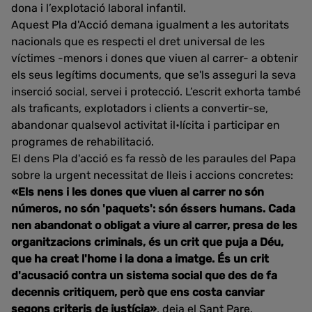
dona i l’explotació laboral infantil.
Aquest Pla d'Acció demana igualment a les autoritats
nacionals que es respecti el dret universal de les
víctimes -menors i dones que viuen al carrer- a obtenir
els seus legítims documents, que se'ls asseguri la seva
inserció social, servei i protecció. L’escrit exhorta també
als traficants, explotadors i clients a convertir-se,
abandonar qualsevol activitat il•lícita i participar en
programes de rehabilitació.
El dens Pla d'acció es fa ressò de les paraules del Papa
sobre la urgent necessitat de lleis i accions concretes:
«Els nens i les dones que viuen al carrer no són
números, no són 'paquets': són éssers humans. Cada
nen abandonat o obligat a viure al carrer, presa de les
organitzacions criminals, és un crit que puja a Déu,
que ha creat l'home i la dona a imatge. És un crit
d'acusació contra un sistema social que des de fa
decennis critiquem, però que ens costa canviar
segons criteris de justícia»
, deia el Sant Pare.