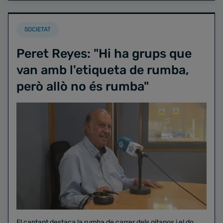
SOCIETAT
Peret Reyes: "Hi ha grups que
van amb l'etiqueta de rumba,
però allò no és rumba"
El cantant destaca la rumba de carrer dels gitanos i el do