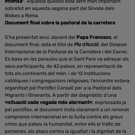
intensa"
. Aquesta qüestió està sent molt important
sobretot en aquesta segona part del Sínode dels
Bisbes a Roma.
Document final sobre la pastoral de la carretera
S’ha presentat avui, davant del
Papa Francesc
, el
document final, sota el títol de
Pla d'Acció
, del Simposi
Internacional de la Pastoral de la Carretera i del Carrer.
Es basa en les paraules que el Sant Pare va adreçar als
seus participants, de 42 països, en representació de
tots els continents del món, i de 12 institucions
catòliques i congregacions religioses; l'encontre estava
organitzat pel Pontifici Consell per a la Pastoral dels
Migrants i Itinerants. A partir del diagnòstic d’una
«situació cada vegada més alarmant»
, expressada ja
pel pontífex, el document insta clarament a un renovat
compromís internacional en la lluita contra els greus
crims que pateix la humanitat, entre ells el tràfic de
persones, els atacs contra la igualtat i la dignitat de la