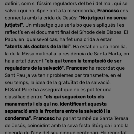
definir, com si fóssim reguladors del bé i del mal, qui se
salva i qui no. Apel•lant a la misericòrdia,
Francesc
ens
connecta amb la crida de Jesús:
"No jutgeu i no sereu
jutjats!"
. Un missatge que seria bo que s’apliqués i es
reflectís en el document final del Sínode dels Bisbes. El
Papa, en qualsevol cas, ha fet una crida a estar
"atents als doctors de la llei"
. Ha estat en una homilia,
la de la Missa matinal a la residència de Santa Marta, on
ha alertat davant
"els qui tenen la temptació de ser
reguladors de la salvació"
.
Francesc
ha recordat que
Sant Pau ja va tenir problemes per transmetre, en el
seu temps, la idea de la gratuïtat de la salvació.
El Sant Pare ha assegurat que no es pot fer una
classifiació entre
"els qui segueixen tots els
manaments i els qui no, identificant aquesta
separació amb la frontera entre la salvació i la
condemna"
.
Francesc
ha parlat també de Santa Teresa
de Jesús, coincidint amb la seva festa litúrgica i amb la
cloenda de l’any del seu cinquè centenari. Ha recordat