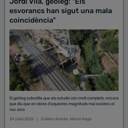
Jordi Vilà, geòleg: "Els
esvorancs han sigut una mala
coincidència"
El geòleg subratlla que els estudis són molt complets, encara
que diu que en obres d'aquestes magnituds mai existeix el
risc zero
24 juliol 2026
Guillem Andrés
,
Mercè Raga