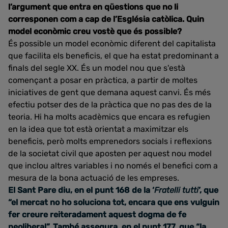
l’argument que entra en qüestions que no li
corresponen com a cap de l’Església catòlica. Quin
model econòmic creu vostè que és possible?
És possible un model econòmic diferent del capitalista
que facilita els beneficis, el que ha estat predominant a
finals del segle XX. És un model nou que s'està
començant a posar en pràctica, a partir de moltes
iniciatives de gent que demana aquest canvi. És més
efectiu potser des de la pràctica que no pas des de la
teoria. Hi ha molts acadèmics que encara es refugien
en la idea que tot està orientat a maximitzar els
beneficis, però molts emprenedors socials i reflexions
de la societat civil que aposten per aquest nou model
que inclou altres variables i no només el benefici com a
mesura de la bona actuació de les empreses.
El Sant Pare diu, en el punt 168 de la ‘
Fratelli tutti
’, que
“el mercat no ho soluciona tot, encara que ens vulguin
fer creure reiteradament aquest dogma de fe
neoliberal”. També assegura, en el punt 177, que “la