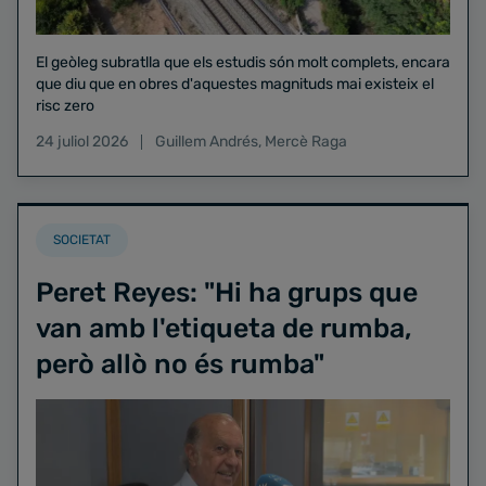
El geòleg subratlla que els estudis són molt complets, encara
que diu que en obres d'aquestes magnituds mai existeix el
risc zero
24 juliol 2026
Guillem Andrés
,
Mercè Raga
SOCIETAT
Peret Reyes: "Hi ha grups que
van amb l'etiqueta de rumba,
però allò no és rumba"