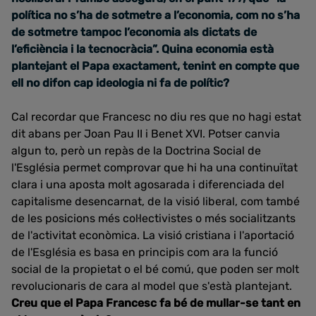
política no s’ha de sotmetre a l’economia, com no s’ha
de sotmetre tampoc l’economia als dictats de
l’eficiència i la tecnocràcia”. Quina economia està
plantejant el Papa exactament, tenint en compte que
ell no difon cap ideologia ni fa de polític?
Cal recordar que Francesc no diu res que no hagi estat
dit abans per Joan Pau II i Benet XVI. Potser canvia
algun to, però un repàs de la Doctrina Social de
l'Església permet comprovar que hi ha una continuïtat
clara i una aposta molt agosarada i diferenciada del
capitalisme desencarnat, de la visió liberal, com també
de les posicions més col·lectivistes o més socialitzants
de l'activitat econòmica. La visió cristiana i l'aportació
de l'Església es basa en principis com ara la funció
social de la propietat o el bé comú, que poden ser molt
revolucionaris de cara al model que s'està plantejant.
Creu que el Papa Francesc fa bé de mullar-se tant en