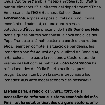
'
Deus Caritas est
' amb la mateixa '
Fratelli tutti
'. D'altra
banda, dimecres 27, el director del departament d’Ètica
Empresarial de l’IESE Business School,
Joan
Fontrodona
, exposa les possibilitats d'un nou model
econòmic. I finalment, en una quarta sessió, el
catedràtic d'Ètica Empresarial de l'IESE
Domènec Melé
dona algunes pautes per aplicar la nova encíclica del
Papa Francesc a l'àmbit pastoral a partir d'uns reptes
ètics. Tenint en compte la situació de pandèmia, les
jornades s'han fet aquest any a l'auditori de Bonaigua,
a Barcelona, i no pas a la residència Castelldaura de
Premià de Dalt com és habitual.
Joan Fontrodona
ha
reflexionat des de Ràdio Estel a partir d'aquesta
pregunta, com també en la seva intervenció a les
jornades: «Un altre model econòmic és possible?».
El Papa parla, a l’encíclica ‘
Fratelli tutti
’, de la
necessitat de reformar el sistema econòmic del món.
Fins i tot ha estat criticat des d’alguns sectors, amb