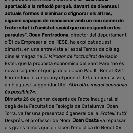
aportació a la reflexió perquè, davant de diverses i
actuals formes d'eliminar o d'ignorar els altres,
siguem capaços de reaccionar amb un nou somni de
fraternitat i d'amistat social que no es quedi en les
paraules"
.
Joan Fontrodona
, director del departament
d'Ètica Empresarial de l'IESE, ha explicat aquest
dimarts, en una entrevista a l'espai Temps de diàleg
dins el magazine
El Mirador de l'actualitat
de Ràdio
Estel, que la proposta econòmica del Sant Pare "no és
nova i segueix el que ja deien Joan Pau II i Benet XVI".
Fontrodona és enguany el ponent de la tercera sessió,
amb aquest suggeridor títol:
«Un altre model econòmic
és possible?»
.
Dimarts 26 de gener, després de l'acte inaugural, el
degà de la Facultat de Teologia de Catalunya, Joan
Torra, va fer una presentació general de la '
Fratelli tutti
'.
Després, el professor de Moral
Joan Costa
va repassar
els grans temes que enllacen l'encíclica de Benet XVI