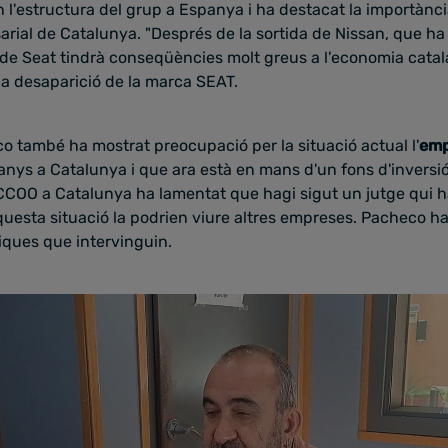
 l'estructura del grup a Espanya i ha destacat la importànc
sarial de Catalunya. "Després de la sortida de Nissan, que h
 de Seat tindrà conseqüències molt greus a l'economia catala
 la desaparició de la marca SEAT.
o també ha mostrat preocupació per la situació actual l'
emp
nys a Catalunya i que ara està en mans d'un fons d'inversió
 CCOO a Catalunya ha lamentat que hagi sigut un jutge qui 
aquesta situació la podrien viure altres empreses. Pacheco h
iques que intervinguin.