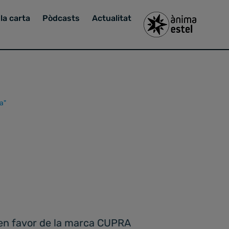
la carta
Pòdcasts
Actualitat
a"
T en favor de la marca CUPRA