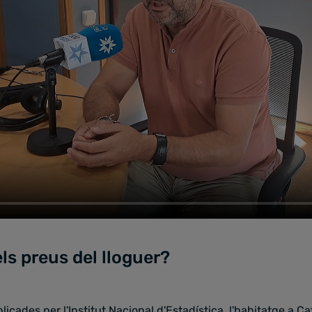
ls preus del lloguer?
icades per l'Institut Nacional d'Estadística, l'habitatge a C