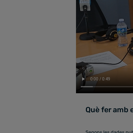
Què fer amb e
Segons les dades publ