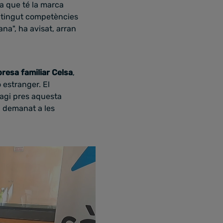
ia que té la marca
a tingut competències
na", ha avisat, arran
resa familiar Celsa
,
 estranger. El
hagi pres aquesta
a demanat a les