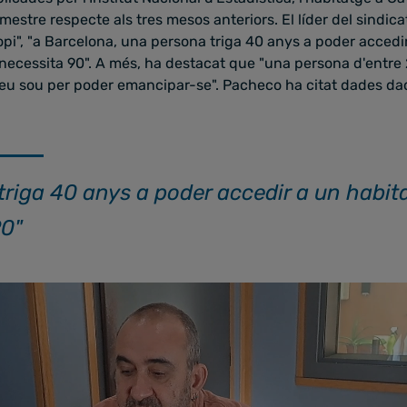
estre respecte als tres mesos anteriors. El líder del sindica
pi", "a Barcelona, una persona triga 40 anys a poder accedi
 necessita 90". A més, ha destacat que "una persona d'entre 
 seu sou per poder emancipar-se". Pacheco ha citat dades d
riga 40 anys a poder accedir a un habita
90"