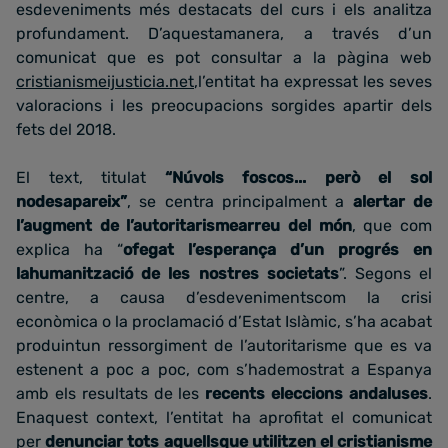
esdeveniments més destacats del curs i els analitza
profundament. D’aquestamanera, a través d’un
comunicat que es pot consultar a la pàgina web
cristianismeijusticia.net
,l’entitat ha expressat les seves
valoracions i les preocupacions sorgides apartir dels
fets del 2018.
El text, titulat
“Núvols foscos... però el sol
nodesapareix”
, se centra principalment a
alertar de
l’augment de l’autoritarismearreu del món
, que com
explica ha “
ofegat l’esperança d’un progrés en
lahumanització de les nostres societats
”. Segons el
centre, a causa d’esdevenimentscom la crisi
econòmica o la proclamació d’Estat Islàmic, s’ha acabat
produintun ressorgiment de l’autoritarisme que es va
estenent a poc a poc, com s’hademostrat a Espanya
amb els resultats de les
recents eleccions andaluses
.
Enaquest context, l’entitat ha aprofitat el comunicat
per
denunciar tots aquellsque utilitzen el cristianisme