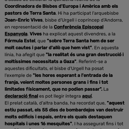
Coordinadora de Bisbes d'Europa i Amèrica amb els
pastors de Terra Santa
. Hi ha participat l'arquebisbe
Joan-Enric Vives
, bisbe d'Urgell i copríncep d'Andorra,
en representació de la
Conferència Episcopal
Espanyola
.
Vives
ha explicat aquest divendres, a la
Fórmula Estel
, que
"sobre Terra Santa hem de ser
molt cautes i parlar d'allò que hem vist"
. En aquesta
línia, ha afegit que
"la realitat és una gran destrucció i
moltíssimes necessitats a Gaza"
. Referint-se a
aquestes dificultats, el bisbe d'Urgell ha posat
l'exemple de
"les hores esperant a l'entrada de la
franja, veient moltes persones grans i fins i tot
limitades físicament, que no podien passar".
La
declaració final
es pot llegir íntegra
aquí
.
El prelat català, d'altra banda, ha recordat que,
"aquest
estiu passat, els 55 dies de bombardejos van destruir
molts edificis i espais, entre els quals destaquen
hospitals i unes 16 mesquites"
. I ha assegurat fins i tot