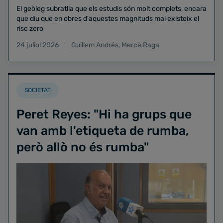
El geòleg subratlla que els estudis són molt complets, encara
que diu que en obres d'aquestes magnituds mai existeix el
risc zero
24 juliol 2026
Guillem Andrés
,
Mercè Raga
SOCIETAT
Peret Reyes: "Hi ha grups que
van amb l'etiqueta de rumba,
però allò no és rumba"