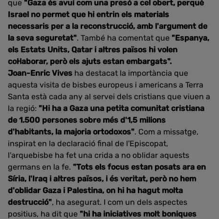
que
"Gaza és avui com una presó a cel obert, perquè
Israel no permet que hi entrin els materials
necessaris per a la reconstrucció, amb l'argument de
la seva seguretat"
. També ha comentat que
"Espanya,
els Estats Units, Qatar i altres països hi volen
col·laborar, però els ajuts estan embargats".
Joan-Enric Vives
ha destacat la importància que
aquesta visita de bisbes europeus i americans a Terra
Santa està cada any al servei dels cristians que viuen a
la regió:
"Hi ha a Gaza una petita comunitat cristiana
de 1.500 persones sobre més d'1,5 milions
d'habitants, la majoria ortodoxos"
. Com a missatge,
inspirat en la declaració final de l'Episcopat,
l'arquebisbe ha fet una crida a no oblidar aquests
germans en la fe.
"Tots els focus estan posats ara en
Síria, l'Iraq i altres països, i és veritat, però no hem
d'oblidar Gaza i Palestina, on hi ha hagut molta
destrucció"
, ha asegurat. I com un dels aspectes
positius, ha dit que
"hi ha iniciatives molt boniques