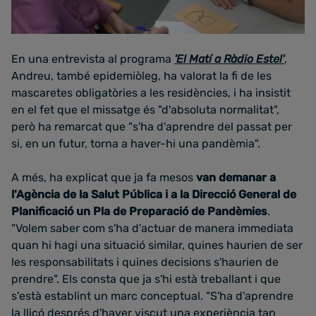
En una entrevista al programa
'El Matí a Ràdio Estel'
,
Andreu, també epidemiòleg, ha valorat la fi de les
mascaretes obligatòries a les residències, i ha insistit
en el fet que el missatge és "d'absoluta normalitat",
però ha remarcat que "s'ha d'aprendre del passat per
si, en un futur, torna a haver-hi una pandèmia".
A més, ha explicat que ja fa mesos
van demanar a
l'Agència de la Salut Pública i a la Direcció General de
Planificació un Pla de Preparació de Pandèmies
.
"Volem saber com s'ha d'actuar de manera immediata
quan hi hagi una situació similar, quines haurien de ser
les responsabilitats i quines decisions s'haurien de
prendre". Els consta que ja s'hi està treballant i que
s'està establint un marc conceptual. "S'ha d'aprendre
la lliçó després d'haver viscut una experiència tan